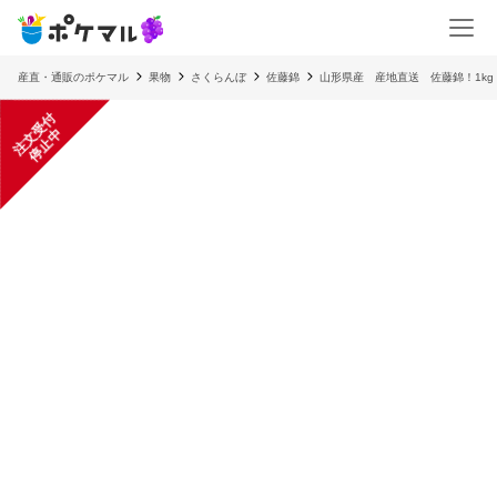
産直・通販のポケマル
果物
さくらんぼ
佐藤錦
山形県産 産地直送 佐藤錦！1kg
注
文
受
付
停
止
中