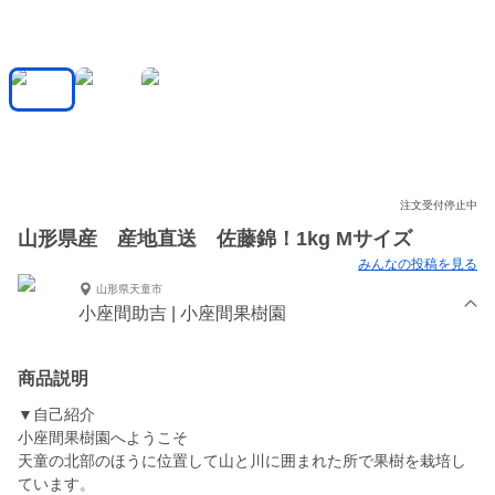
注文受付停止中
山形県産 産地直送 佐藤錦！1kg Mサイズ
みんなの投稿を見る
山形県天童市
小座間助吉 | 小座間果樹園
商品説明
▼自己紹介
小座間果樹園へようこそ
天童の北部のほうに位置して山と川に囲まれた所で果樹を栽培し
ています。