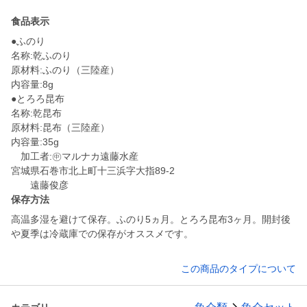
食品表示
●ふのり
名称:乾ふのり
原材料:ふのり（三陸産）
内容量:8g
●とろろ昆布
名称:乾昆布
原材料:昆布（三陸産）
内容量:35g
加工者:㊥マルナカ遠藤水産
宮城県石巻市北上町十三浜字大指89-2
保存方法
高温多湿を避けて保存。ふのり5ヵ月。とろろ昆布3ヶ月。開封後
や夏季は冷蔵庫での保存がオススメです。
この商品のタイプについて