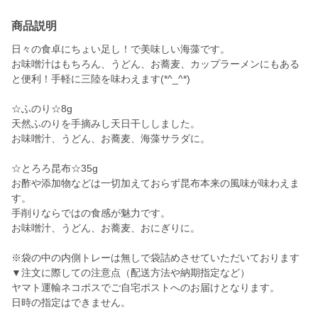
商品説明
日々の食卓にちょい足し！で美味しい海藻です。
お味噌汁はもちろん、うどん、お蕎麦、カップラーメンにもある
と便利！手軽に三陸を味わえます(*^_^*)
☆ふのり☆8g
天然ふのりを手摘みし天日干ししました。
お味噌汁、うどん、お蕎麦、海藻サラダに。
☆とろろ昆布☆35g
お酢や添加物などは一切加えておらず昆布本来の風味が味わえま
す。
手削りならではの食感が魅力です。
お味噌汁、うどん、お蕎麦、おにぎりに。
※袋の中の内側トレーは無しで袋詰めさせていただいております
▼注文に際しての注意点（配送方法や納期指定など）
ヤマト運輸ネコポスでご自宅ポストへのお届けとなります。