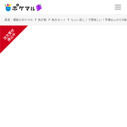
産直・通販のポケマル
魚介類
魚介セット
ちょい足し！で美味しい！手摘みふのり3袋
注
文
受
付
停
止
中