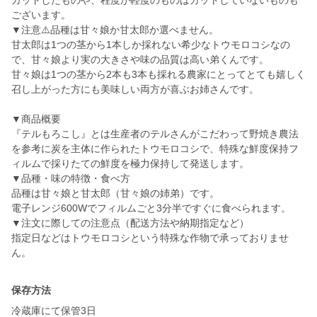
カットしたものや、程度が軽度のものはカットしていないものも
ございます。
▼注意⚠️品種は甘々娘か甘太郎か選べません。
甘太郎は1つの茎から1本しか採れない希少なトウモロコシなの
で、甘々娘より実の大きさや味の品質は高い弟くんです。
甘々娘は1つの茎から2本も3本も採れる農家にとってとても嬉しく
召し上がった方にも美味しい両方が喜ぶお姉さんです。
▼商品概要
『テルもろこし』とは生産者のテルさんがこだわって野焼き農法
を参考に炭を主体に作られたトウモロコシで、特殊な鮮度保持フ
ィルムで採りたての鮮度を極力保持して発送します。
▼品種・味の特徴・食べ方
品種は甘々娘と甘太郎（甘々娘の姉弟）です。
電子レンジ600Wでフィルムごと3分半ですぐに食べられます。
▼注文に際しての注意点（配送方法や納期指定など）
指定日などはトウモロコシという特殊な作物で承っておりませ
ん。
保存方法
冷蔵庫にて保管3日