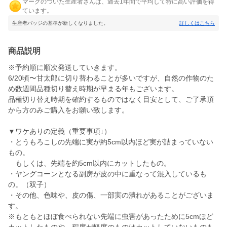
マークのついた生産者さんは、過去1年間で平均して特に高い評価を得
ています。
生産者バッジの基準が新しくなりました。
詳しくはこちら
商品説明
※予約順に順次発送していきます。
6/20頃〜甘太郎に切り替わることが多いですが、自然の作物のた
め数週間品種切り替え時期が早まる年もございます。
品種切り替え時期を確約するものではなく目安として、ご了承頂
から方のみご購入をお願い致します。
▼ワケありの定義（重要事項↓）
・とうもろこしの先端に実が約5cm以内ほど実が詰まっていない
もの。
もしくは、先端を約5cm以内にカットしたもの。
・ヤングコーンとなる副房が皮の中に重なって混入しているも
の。（双子）
・その他、色味や、皮の傷、一部実の潰れがあることがございま
す。
※もともとほぼ食べられない先端に虫害があったために5cmほど