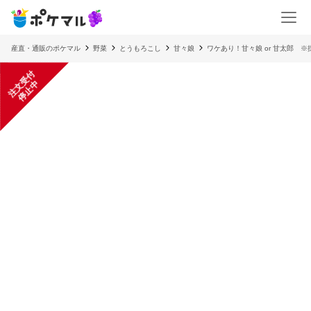
産直・通販のポケマル
野菜
とうもろこし
甘々娘
ワケあり！甘々娘 or 甘太郎 
注
文
受
付
停
止
中