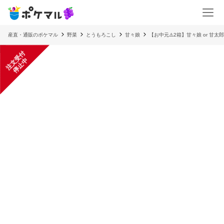
産直・通販のポケマル
野菜
とうもろこし
甘々娘
【お中元⚠️2箱】甘々娘 or 甘
注
文
受
付
停
止
中