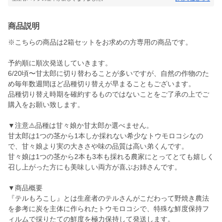
商品説明
※こちらの商品は2箱セットをお求めの方専用の商品です。
予約順に順次発送していきます。
6/20頃〜甘太郎に切り替わることが多いですが、自然の作物のた
め毎年数週間ほど品種切り替えが早まることもございます。
品種切り替え時期を確約するものではないことをご了承の上でご
購入をお願い致します。
▼注意⚠️品種は甘々娘か甘太郎か選べません。
甘太郎は1つの茎から1本しか採れない希少なトウモロコシなの
で、甘々娘より実の大きさや味の品質は高い弟くんです。
甘々娘は1つの茎から2本も3本も採れる農家にとってとても嬉しく
召し上がった方にも美味しい両方が喜ぶお姉さんです。
▼商品概要
『テルもろこし』とは生産者のテルさんがこだわって野焼き農法
を参考に炭を主体に作られたトウモロコシで、特殊な鮮度保持フ
ィルムで採りたての鮮度を極力保持して発送します。