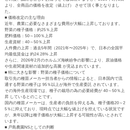
より、全商品の価格を改定（値上げ） させて頂く事となりまし
た。
■ 価格改定の主な理由
近年、農業に必要なさまざまな費用が大幅に上昇しております。
野菜の種子価格：約25％上昇
肥料価格：50～100％上昇
生産資材：40～50％上昇
人件費の上昇：過去5年間（2021年〜2025年）で、日本の全国平
均最低賃金は 約24.28% 上昇
さらに、2026年2月のホルムズ海峡紛争の影響により、原油価格
や生産関連資材の追加的な高騰 が見込まれています。
■ 特に大きな影響：野菜の種子価格について
取引先の種苗メーカー担当者からの情報によると、日本国内で流
通する野菜の種子は 95％以上が海外で生産委託 されています。
その海外生産現場では、種子の栽培の為の必要経費が 40～50％上
昇 しているとのことです。
国内の種苗メーカーは、生産者の負担を抑える為、種子価格20～2
5％に抑えており、現時点では大幅な値上げを控えている状況です
が、来年以降は種子価格が大幅に上昇する可能性が高いとされて
います。
■ 戸島農園NSとしての判断