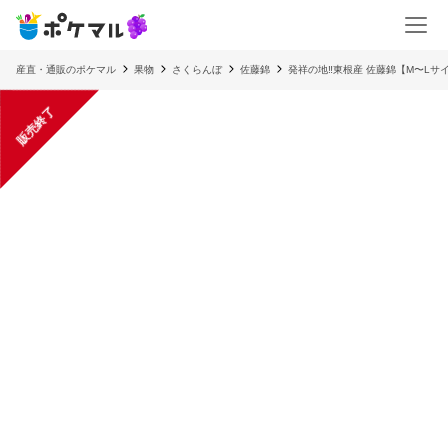
産直・通販のポケマル
果物
さくらんぼ
佐藤錦
発祥の地‼️東根産 佐藤錦【M〜L
販売終了