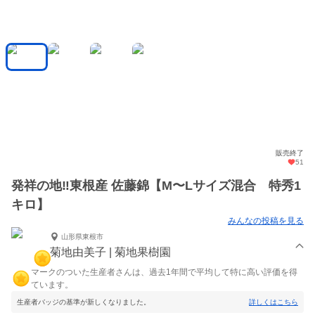
販売終了
51
発祥の地‼️東根産 佐藤錦【M〜Lサイズ混合 特秀1
キロ】
みんなの投稿を見る
山形県東根市
菊地由美子 | 菊地果樹園
マークのついた生産者さんは、過去1年間で平均して特に高い評価を得
ています。
生産者バッジの基準が新しくなりました。
詳しくはこちら