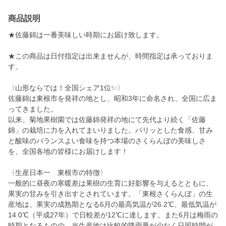
商品説明
★佐藤錦は一番美味しい時期にお届け致します。
★この商品は日付指定は出来ませんが、時間指定は承っておりま
す。
〈山形ならでは！全国シェア1位✨〉
佐藤錦は東根市を発祥の地とし、昭和3年に命名され、全国に広ま
ってきました。
以来、菊地果樹園では佐藤錦発祥の地にて先代より続く「佐藤
錦」の栽培に力を入れてまいりました。パリッとした食感、甘み
と酸味のバランスよい食味を持つ本場のさくらんぼの美味しさ
を、全国各地の皆様にお届けします！
〈生産日本一 東根市の特徴〉
一般的に昼夜の寒暖差は果樹の生育に好影響を与えるとともに、
果実の甘みを引き出すとされています。「東根さくらんぼ」の生
産地は、果実の成熟期となる6月の最高気温が26.2℃、最低気温が
14.0℃（平成27年）で日較差が12℃に達します。また6月は梅雨の
時期となるものの、当生産地は比較的降雨量が少なく日照時間が