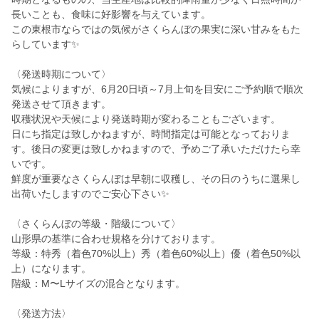
長いことも、食味に好影響を与えています。
この東根市ならではの気候がさくらんぼの果実に深い甘みをもた
らしています✨
〈発送時期について〉
気候によりますが、6月20日頃～7月上旬を目安にご予約順で順次
発送させて頂きます。
収穫状況や天候により発送時期が変わることもございます。
日にち指定は致しかねますが、時間指定は可能となっておりま
す。後日の変更は致しかねますので、予めご了承いただけたら幸
いです。
鮮度が重要なさくらんぼは早朝に収穫し、その日のうちに選果し
出荷いたしますのでご安心下さい✨
〈さくらんぼの等級・階級について〉
山形県の基準に合わせ規格を分けております。
等級：特秀（着色70%以上）秀（着色60%以上）優（着色50%以
上）になります。
階級：M〜Lサイズの混合となります。
〈発送方法〉