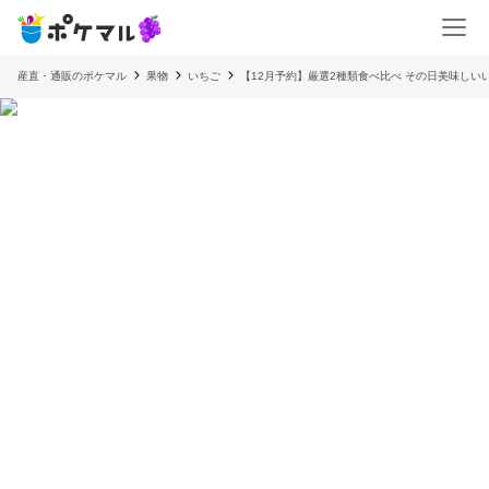
産直・通販のポケマル
果物
いちご
【12月予約】厳選2種類食べ比べ その日美味しいい