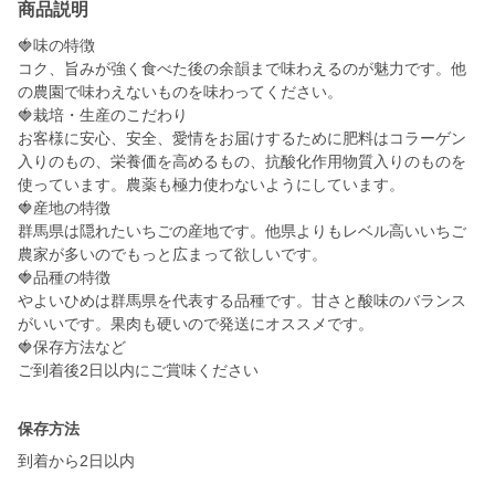
商品説明
🍓味の特徴
コク、旨みが強く食べた後の余韻まで味わえるのが魅力です。他
の農園で味わえないものを味わってください。
🍓栽培・生産のこだわり
お客様に安心、安全、愛情をお届けするために肥料はコラーゲン
入りのもの、栄養価を高めるもの、抗酸化作用物質入りのものを
使っています。農薬も極力使わないようにしています。
🍓産地の特徴
群馬県は隠れたいちごの産地です。他県よりもレベル高いいちご
農家が多いのでもっと広まって欲しいです。
🍓品種の特徴
やよいひめは群馬県を代表する品種です。甘さと酸味のバランス
がいいです。果肉も硬いので発送にオススメです。
🍓保存方法など
ご到着後2日以内にご賞味ください
保存方法
到着から2日以内