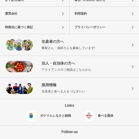
運営会社
利用規約
特商法に基づく表記
プライバシーポリシー
生産者の方へ
農家さん・漁師さんを募集しています!
法人・自治体の方へ
アライアンスのご相談はこちらから
採用情報
生産者と食べる人をつなぎたい
Links
ポケマルふるさと納税
食べる通信
Follow us