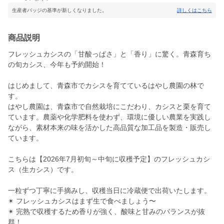
生産者バッジの基準が新しくなりました。
詳しくはこちら
商品説明
フレッシュカシスの「甘酸っぱさ」と「香り」に驚く。青森育ち
の旬カシス、今年も予約開始！
はじめまして、青森市でカシスを育てているはやし農園の林で
す。
はやし農園は、青森市で自然栽培にこだわり、カシスと栗を育て
ています。農薬や化学肥料を使わず、環境に優しい農業を実践し
ながら、素材本来の味を活かした高品質な加工品を製造・販売し
ています。
こちらは【2026年7月初旬～中旬に収穫予定】のフレッシュカシ
ス（生カシス）です。
一粒ずつ丁寧に手摘みし、収穫当日に冷蔵便で出荷いたします。
✴ フレッシュカシスはまず生で食べましょう〜
✴ 完熟で収穫するため香りが強く、酸味と甘みのバランスが抜
群！