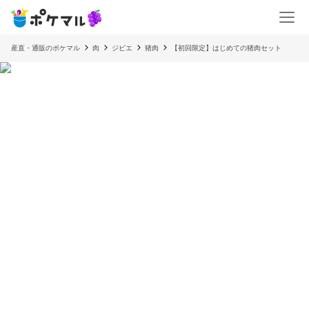
産直・通販のポケマル
肉
ジビエ
猪肉
【初回限定】はじめての猪肉セット