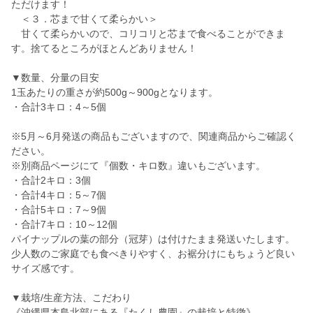
ただけます！
＜３．芯まで甘くて柔らかい＞
甘くて柔らかいので、コリコリと芯まで食べることができま
す。捨てるところがほとんどありません！
▼数量、分量の目安
1玉あたりの重さが約500g～900gとなります。
・合計3キロ：4～5個
※5月～6月発送の商品もございますので、関連商品からご確認く
ださい。
※別商品ページにて『個数・キロ数』違いもございます。
・合計2キロ：3個
・合計4キロ：5～7個
・合計5キロ：7～9個
・合計7キロ：10～12個
パイナップルの葉の部分（冠芽）は付けたまま発送いたします。
少人数のご家庭でも食べきりやすく、お裾分けにもちょうど良い
サイズ感です。
▼栽培/生産方法、こだわり
《沖縄県本島北部にある『たくし農園』の栽培と特徴》