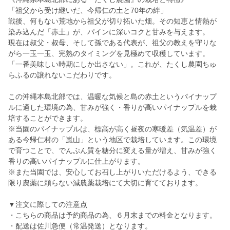
「祖父から受け継いだ、今帰仁の土と70年の絆」
戦後、何もない荒地から祖父が切り拓いた畑。その知恵と情熱が
染み込んだ「赤土」が、パインに深いコクと甘みを与えます。
現在は叔父・叔母、そして孫である代表が、祖父の教えを守りな
がら一玉一玉、完熟のタイミングを見極めて収穫しています。
「一番美味しい時期にしか出さない」。これが、たくし農園ちゅ
らふるの譲れないこだわりです。
この沖縄本島北部では、温暖な気候と島の赤土というパイナップ
ルに適した環境の為、甘みが強く・香りが高いパイナップルを栽
培することができます。
※当園のパイナップルは、標高が高く昼夜の寒暖差（気温差）が
ある今帰仁村の「嵐山」という地区で栽培しています。この環境
で育つことで、でんぷん質を糖分に変える量が増え、甘みが強く
香りの高いパイナップルに仕上がります。
※また当園では、安心してお召し上がりいただけるよう、できる
限り農薬に頼らない減農薬栽培にて大切に育てております。
▼注文に際しての注意点
・こちらの商品は予約商品の為、６月末までの料金となります。
・配送は佐川急便（常温発送）となります。