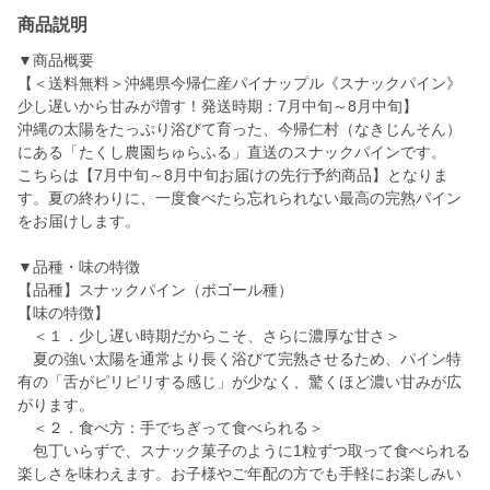
商品説明
▼商品概要
【＜送料無料＞沖縄県今帰仁産パイナップル《スナックパイン》
少し遅いから甘みが増す！発送時期：7月中旬～8月中旬】
沖縄の太陽をたっぷり浴びて育った、今帰仁村（なきじんそん）
にある「たくし農園ちゅらふる」直送のスナックパインです。
こちらは【7月中旬～8月中旬お届けの先行予約商品】となりま
す。夏の終わりに、一度食べたら忘れられない最高の完熟パイン
をお届けします。
▼品種・味の特徴
【品種】スナックパイン（ボゴール種）
【味の特徴】
＜１．少し遅い時期だからこそ、さらに濃厚な甘さ＞
夏の強い太陽を通常より長く浴びて完熟させるため、パイン特
有の「舌がピリピリする感じ」が少なく、驚くほど濃い甘みが広
がります。
＜２．食べ方：手でちぎって食べられる＞
包丁いらずで、スナック菓子のように1粒ずつ取って食べられる
楽しさを味わえます。お子様やご年配の方でも手軽にお楽しみい