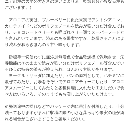
ニアの粒の大小の大きさの違いにより若干乾燥具合が異なる粒も
ございます。）
アロニアの実は、ブルーベリーに似た果実でアントシアニン、
カロテノイドなどのポリフェノールを渋みが強い分だけ含んでお
り、チョコレートベリーとも呼ばれベリー類でスーパーフードと
も言われいています。渋みのある果実ですが、乾燥さることによ
り渋みが和らぎほんのり甘い味がします。
砂糖等一切使わずに無添加無着色で食品乾燥機で乾燥させ、栄
養機能はそのままで渋みが強い分だけポリフェノール等含んでい
るゆえの特有の渋みが抑えられ、ほんのり甘味があります。
ヨーグルトサラダに加えたり、パンの原料として、ハチミツに
混ぜてみたり、お湯をそそいでアロニアティーにしたり、アロニ
アスムージーにしてみたりと各種料理に入れたり工夫しだいで食
べ方はいろいろ、そのままでもお召し上がりいただけます。
※発送途中の揺れなどでパッケージ内に果汁が付着したり、十分
洗っておりますがまれに収穫の際の小さな葉っぱや果実の種が紛
れる場合がございますことご容赦ください。