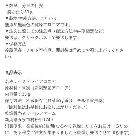
▼数量、分量の目安
1袋あたり33ｇ
▼栽培/生産方法、こだわり
無添加無着色の乾燥アロニアです。
▼注文に際しての注意点（配送方法や納期指定など）
発送は、クリックポストで発送します。
▼保存方法
冷蔵保存（チルド室推奨、開封後は早めにお召し上がりくださ
食品表示
名称：セミドライアロニア
原材料：果実（新潟県産アロニア）
内容量：33ｇ
保存方法：冷蔵保存（野菜室は避け、チルド室推奨）
（開封後はお早目にお召し上がりください）
乾燥販売者：ベルファーム
新潟県五泉市村松甲1749
消費期限：発送後約3週間(なるべく乾燥したてをお届けするため
に、ある程度ご注文が集まりましたら乾燥し発送させて頂きます)