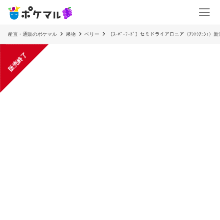
産直・通販のポケマル
果物
ベリー
【ｽｰﾊﾟｰﾌｰﾄﾞ】セミドライアロニア（ｱﾝﾄｼｱﾆﾝ♪）
販売終了