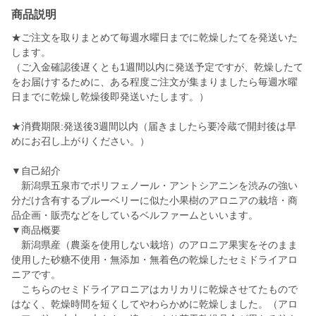
商品説明
★ご注文を取りまとめて毎週水曜日までに乾燥したてを発送いた
します。
（ご入金確認後遅くとも1週間以内に発送予定ですが、乾燥したて
をお届けするために、ある程度ご注文が集まりましたら毎週水曜
日までに乾燥し乾燥後即発送いたします。）
★消費期限:発送後3週間以内（届きましたら要冷蔵で開封後は早
めにお召し上がりください。）
▼自己紹介
新潟県五泉市でポリフェノール・アントシアニンを渋みの強い
分だけ含有するブルーベリーに似た小果樹のアロニアの栽培・商
品企画・販売などをしているベルファームといいます。
▼商品概要
新潟県産（農薬を使用しない栽培）のアロニア果実をそのまま
使用した砂糖不使用・無添加・無着色の乾燥したセミドライアロ
ニアです。
こちらのセミドライアロニアはカリカリに乾燥させてたもので
はなく、乾燥時間を短くしてやわらかめに乾燥しました。（アロ