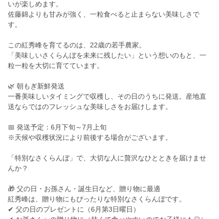
いが楽しめます。
佐藤錦よりも甘みが強く、一粒食べると止まらない美味しさで
す。
この紅秀峰を育てるのは、22歳の若手農家。
「美味しいさくらんぼを未来に残したい」という想いのもと、一
粒一粒を大切に育てています。
🌿 朝もぎ新鮮発送
一番美味しいタイミングで収穫し、その日のうちに発送。産地直
送ならではのフレッシュな美味しさをお届けします。
📅 発送予定：6月下旬～7月上旬
※天候や収穫状況により前後する場合がございます。
「特別なさくらんぼ」で、大切な人に贅沢なひとときを届けませ
んか？
🎁 父の日・お孫さん・誕生日など、贈り物に最適
紅秀峰は、贈り物にもぴったりな特別なさくらんぼです。
✔ 父の日のプレゼントに（6月第3日曜日）