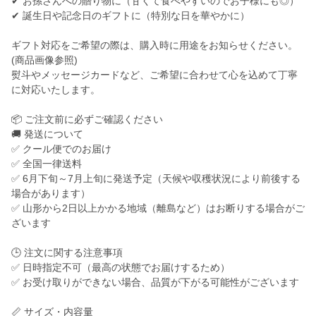
✔ お孫さんへの贈り物に（甘くて食べやすいのでお子様にも◎）
✔ 誕生日や記念日のギフトに（特別な日を華やかに）
ギフト対応をご希望の際は、購入時に用途をお知らせください。
(商品画像参照)
熨斗やメッセージカードなど、ご希望に合わせて心を込めて丁寧
に対応いたします。
📦 ご注文前に必ずご確認ください
🚚 発送について
✅ クール便でのお届け
✅ 全国一律送料
✅ 6月下旬～7月上旬に発送予定（天候や収穫状況により前後する
場合があります）
✅ 山形から2日以上かかる地域（離島など）はお断りする場合がご
ざいます
🕒 注文に関する注意事項
✅ 日時指定不可（最高の状態でお届けするため）
✅ お受け取りができない場合、品質が下がる可能性がございます
📏 サイズ・内容量