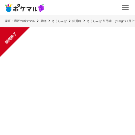
産直・通販のポケマル
果物
さくらんぼ
紅秀峰
さくらんぼ 紅秀峰 (500g~) 7
販売終了