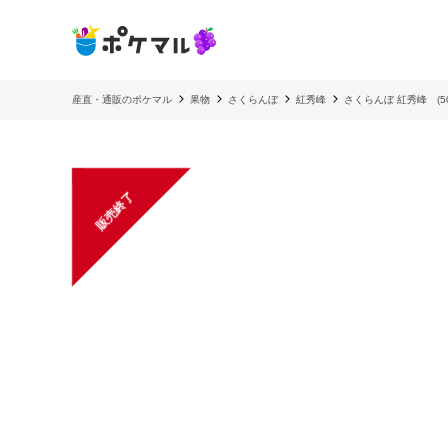
産直・通販のポケマル
果物
さくらんぼ
紅秀峰
さくらんぼ 紅秀峰 (5
販売終了