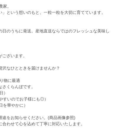
農家。
い」という想いのもと、一粒一粒を大切に育てています。
の日のうちに発送。産地直送ならではのフレッシュな美味し
がございます。
贅沢なひとときを届けませんか？
贈り物に最適
なさくらんぼです。
曜日）
べやすいのでお子様にも◎）
日を華やかに）
途をお知らせください。(商品画像参照)
に合わせて心を込めて丁寧に対応いたします。