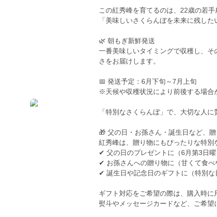
この紅秀峰を育てるのは、22歳の若手
「美味しいさくらんぼを未来に残した
🌿 朝もぎ新鮮発送
一番美味しいタイミングで収穫し、そ
さをお届けします。
📅 発送予定：6月下旬～7月上旬
※天候や収穫状況により前後する場合
「特別なさくらんぼ」で、大切な人に
🎁 父の日・お孫さん・誕生日など、
紅秀峰は、贈り物にもぴったりな特別
✔ 父の日のプレゼントに（6月第3日
✔ お孫さんへの贈り物に（甘くて食
✔ 誕生日や記念日のギフトに（特別な
ギフト対応をご希望の際は、購入時に用
熨斗やメッセージカードなど、ご希望