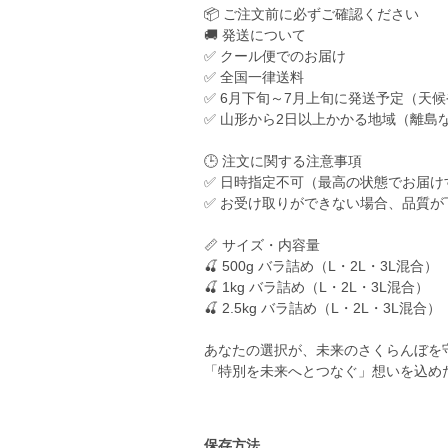
📦 ご注文前に必ずご確認ください
🚚 発送について
✅ クール便でのお届け
✅ 全国一律送料
✅ 6月下旬～7月上旬に発送予定（天
✅ 山形から2日以上かかる地域（離島
🕒 注文に関する注意事項
✅ 日時指定不可（最高の状態でお届け
✅ お受け取りができない場合、品質
📏 サイズ・内容量
🍒 500g バラ詰め（L・2L・3L混合）
🍒 1kg バラ詰め（L・2L・3L混合）
🍒 2.5kg バラ詰め（L・2L・3L混合）
あなたの選択が、未来のさくらんぼを
「特別を未来へとつなぐ」想いを込め
保存方法