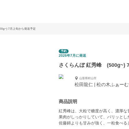
00g~) 7月上旬から発送予定
予約
2026年7月に発送
さくらんぼ 紅秀峰 (500g~
山形県村山市
松田龍仁 | 松の木ふぁーむ
商品説明
紅秀峰は、大粒で糖度が高く、濃厚な
果肉がしっかりしていて、パリッとし
佐藤錦よりも甘みが強く、一粒食べる