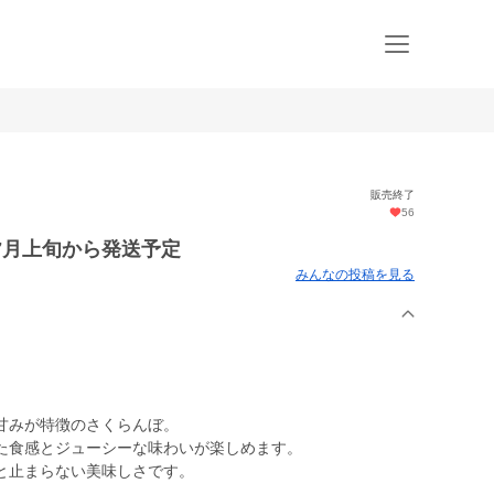
販売終了
56
) 7月上旬から発送予定
みんなの投稿を見る
甘みが特徴のさくらんぼ。
た食感とジューシーな味わいが楽しめます。
と止まらない美味しさです。