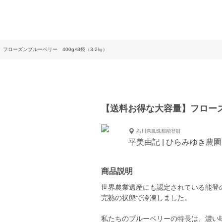
フローズンブルーベリー 400g×8袋（3.2㎏）
【送料お得な大容量】フローズン
石川県鳳珠郡能登町
平美由記 | ひらみゆき農園
商品説明
世界農業遺産にも認定されている能登
完熟の状態で冷凍しました。
私たちのブルーベリーの特長は、濃い