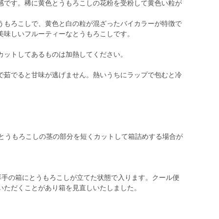
感です。稀に黄色とうもろこしの花粉を受粉して黄色い粒が
うもろこしで、黄色と白の粒が混ざったバイカラーが特徴で
美味しいフルーティーなとうもろこしです。
カットしてあるものは加熱してください。
で茹でると甘味が逃げません。熱いうちにラップで包むと冷
、とうもろこしの茎の部分を短くカットして箱詰めする場合が
の厚手の箱にとうもろこしが立てた状態で入ります。クール便
いただくことがあり箱を見直しいたしました。