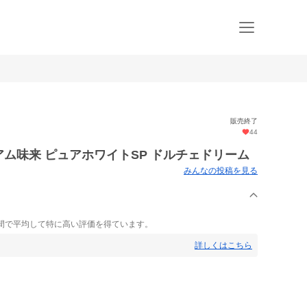
販売終了
44
アム味来 ピュアホワイトSP ドルチェドリーム
みんなの投稿を見る
間で平均して特に高い評価を得ています。
詳しくはこちら