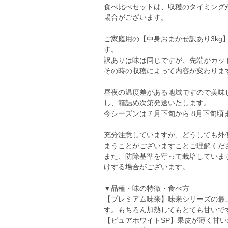
食べ比べセットは、収穫のタイミング
場合がございます。
ご家庭用の【中身おまかせ訳あり3k
す。
訳ありは味は同じですが、先端がカッ
その時の収穫によって内容が変わりま
昼夜の温度差がある地域ですので美味
し、箱詰め次第発送いたします。
今シーズンは７月下旬から 8月下旬頃
充分注意していますが、どうしても外
まうことがございますことご理解くだ
また、防除基準を守って栽培していま
けする場合がございます。
▼品種・味の特徴・食べ方
【プレミアム味来】味来シリーズの最
す。もちろん加熱してもとても甘いで
【ピュアホワイトSP】果皮が薄く甘