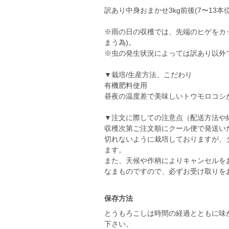
訳あり中身おまかせ3kg前後(7〜13本位
※雨の日の収穫では、先端のヒゲをカ
まう為)。
※虫の発生状況によっては訳あり以外
▼栽培/生産方法、こだわり
有機肥料使用
昼夜の温度差で美味しいトウモロコシ
▼注文に際しての注意点（配送方法や
収穫次第ご注文順にクール便で発送い
切れないように栽培しておりますが、
ます。
また、天候や作柄によりキャンセルを
なまものですので、必ずお受け取りを
保存方法
とうもろこしは時間の経過とともに味
下さい。