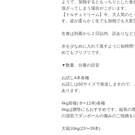
ようで、加熱するともっちりとした食
混ざってしまう場合がございます。
【ドルチェドリーム】今、大人気のと
す。皮が柔らかく生でも加熱でも大変
生食は到着から２日以内、訳ありなど
水を少なめに入れて蒸すように短時間
めてもプリプリです。
▼数量、分量の目安
お試し4本各種
お試しは60サイズで発送しますので
あります。
4kg前後( 8〜12本)各種
4kgは贈答にもおすすめです。縦長
の湿気でダンボールの傷みのご指摘を
大箱10kg(23〜39本)