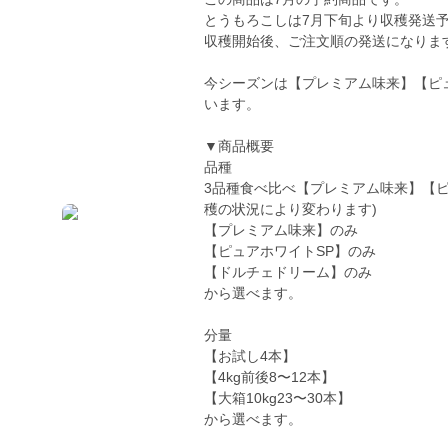
とうもろこしは7月下旬より収穫発送予
収穫開始後、ご注文順の発送になりま
今シーズンは【プレミアム味来】【ピ
います。
▼商品概要
品種
3品種食べ比べ【プレミアム味来】【ピ
穫の状況により変わります)
【プレミアム味来】のみ
【ピュアホワイトSP】のみ
【ドルチェドリーム】のみ
から選べます。
分量
【お試し4本】
【4kg前後8〜12本】
【大箱10kg23〜30本】
から選べます。