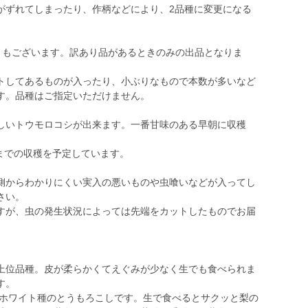
がずれてしまったり、作柄などにより、2品種に変更になる
g】もございます。訳あり品があるときのみの出品となりま
トしてあるものが入ったり、小ぶりなもので本数が多いなど
す。品種はご指定いただけません。
しいトウモロコシが出来ます。一番甘味のある早朝に収穫
までの収穫を予定しています。
側からわかりにくい実入の悪いものや虫喰いなどが入ってし
さい。
すが、虫の発生状況によっては先端をカットしたものでお届
上位品種。皮が柔らかくてえぐみが少なく生でも食べられま
す。
いホワイト種のとうもろこしです。生で食べるとサクッと梨の