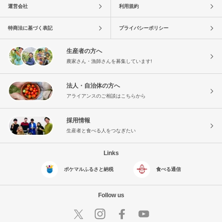
運営会社
利用規約
特商法に基づく表記
プライバシーポリシー
生産者の方へ
農家さん・漁師さんを募集しています!
法人・自治体の方へ
アライアンスのご相談はこちらから
採用情報
生産者と食べる人をつなぎたい
Links
ポケマルふるさと納税
食べる通信
Follow us