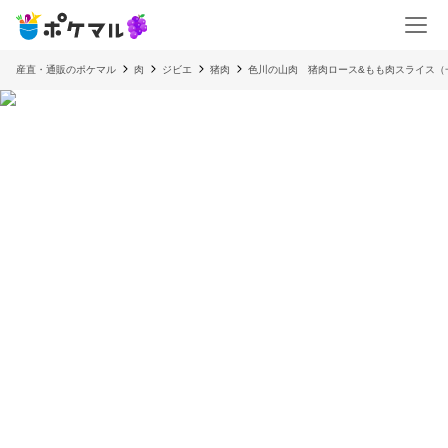
産直・通販のポケマル
肉
ジビエ
猪肉
色川の山肉 猪肉ロース&もも肉スライス（