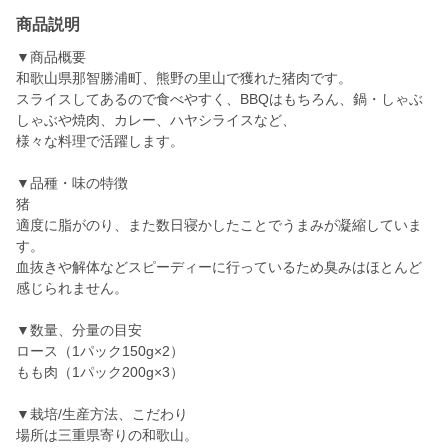
商品説明
▼商品概要
和歌山県那智勝浦町、熊野の里山で獲れた猪肉です。
スライスしてあるので食べやすく、BBQはもちろん、鍋・しゃぶ
しゃぶや焼肉、カレー、ハヤシライスなど、
様々な料理で活躍します。
▼品種・味の特徴
猪
適度に脂がのり、また数日寝かしたことでうまみが凝縮していま
す。
血抜きや解体などスピーディーに行っているため臭みはほとんど
感じられません。
▼数量、分量の目安
ロース（1パック150g×2）
もも肉（1パック200g×3）
▼栽培/生産方法、こだわり
場所は三重県寄りの和歌山。