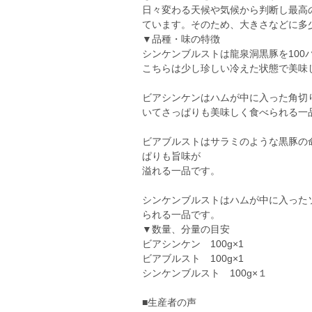
日々変わる天候や気候から判断し最高
ています。そのため、大きさなどに多
▼品種・味の特徴
シンケンブルストは龍泉洞黒豚を10
こちらは少し珍しい冷えた状態で美味
ビアシンケンはハムが中に入った角切
いてさっぱりも美味しく食べられる一
ビアブルストはサラミのような黒豚の
ぱりも旨味が
溢れる一品です。
シンケンブルストはハムが中に入った
られる一品です。
▼数量、分量の目安
ビアシンケン 100g×1
ビアブルスト 100g×1
シンケンブルスト 100g×１
■生産者の声