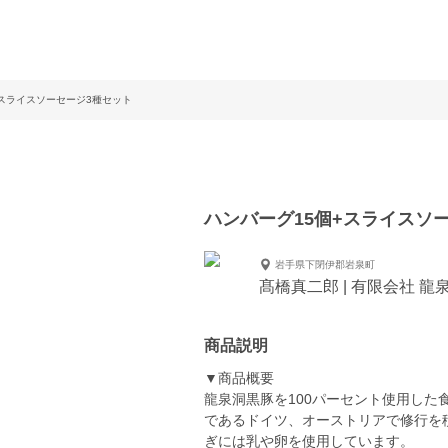
+スライスソーセージ3種セット
ハンバーグ15個+スライスソ
岩手県下閉伊郡岩泉町
髙橋真二郎 | 有限会社 
商品説明
▼商品概要
龍泉洞黒豚を100パーセント使用し
であるドイツ、オーストリアで修行を積
ぎには乳や卵を使用しています。