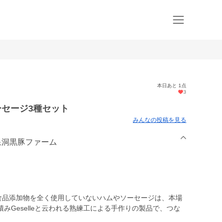
本日あと 1点
3
ーセージ3種セット
みんなの投稿を見る
龍泉洞黒豚ファーム
た食品添加物を全く使用していないハムやソーセージは、本場
みGeselleと云われる熟練工による手作りの製品で、つな