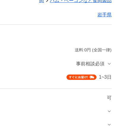
肉
ハム・ベーコンなど食肉製品
岩手県
送料:0円 (全国一律)
事前相談必須
1~3日
可