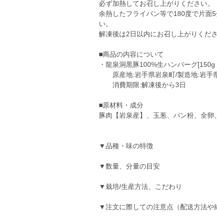
必ず加熱してお召し上がりください。
余熱したフライパン等で180度で片面
い。
解凍後は2日以内にお召し上がりくだ
■商品の内容について
・龍泉洞黒豚100%生ハンバーグ[150
原産地:岩手県岩泉町/製造地:岩手
消費期限:解凍後から3日
■原材料・成分
豚肉【岩泉産】、玉葱、パン粉、全卵
▼品種・味の特徴
▼数量、分量の目安
▼栽培/生産方法、こだわり
▼注文に際しての注意点（配送方法や