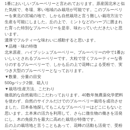
1番においしいブルーベリーと言われております。原産国北米と似
た気候で、冬場、寒い地域のみ栽培が可能です。このブルーベリ
ーを東北の宮城の地で、しかも自然栽培と言う難しい栽培方法で
生産を可能にしました。丘の上で、ミントなどのハーブに囲まれ
た育った特別なブルーベリーを是非、味わっていただきたいと思
います。
濃厚でフルティーな味わいに感動すると思います。
▼品種・味の特徴
北米原産、ハイブッシュブルーベリー。ブルーベリーの中で1番お
いしいとされるブルーベリーです。大粒で甘くフルーティーな香
りのするブルーベリーで、しかも丘の上で花蜂による受粉で、実
つき大型のブルーベリーとなっております。
▼数量、分量の目安
500gパック2個、箱入り
▼栽培/生産方法、こだわり
徹底的な自然栽培にこだわっております。40数年無農薬化学肥料
を使わず、自然のサイクルだけでのブルーベリー栽培を成功させ
ました。日本各地探してもこんなブルーベリーはどこにもないと
思います。土本来の活力を利用して、さらに微生物の働きを活発
にし、木の免疫力を最大に高めた栽培が特徴です。
丘の上の栽培地と言うこともあって、花蜂の活動も活発で、受粉