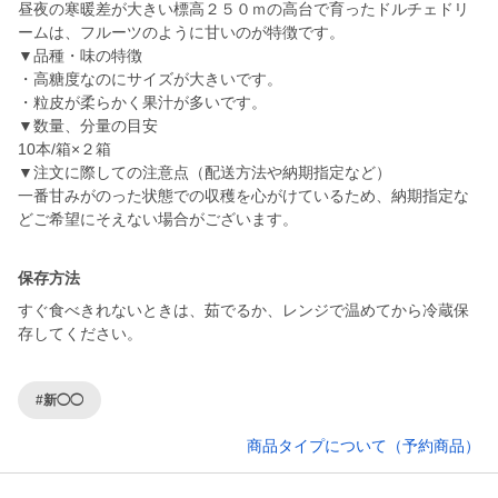
昼夜の寒暖差が大きい標高２５０ｍの高台で育ったドルチェドリ
ームは、フルーツのように甘いのが特徴です。
▼品種・味の特徴
・高糖度なのにサイズが大きいです。
・粒皮が柔らかく果汁が多いです。
▼数量、分量の目安
10本/箱×２箱
▼注文に際しての注意点（配送方法や納期指定など）
一番甘みがのった状態での収穫を心がけているため、納期指定な
どご希望にそえない場合がございます。
保存方法
すぐ食べきれないときは、茹でるか、レンジで温めてから冷蔵保
存してください。
#新◯◯
商品タイプについて（予約商品）