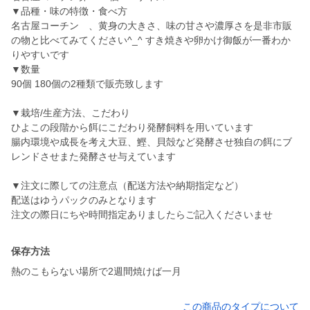
▼品種・味の特徴・食べ方
名古屋コーチン 、黄身の大きさ、味の甘さや濃厚さを是非市販
の物と比べてみてください^_^ すき焼きや卵かけ御飯が一番わか
りやすいです
▼数量
90個 180個の2種類で販売致します
▼栽培/生産方法、こだわり
ひよこの段階から餌にこだわり発酵飼料を用いています
腸内環境や成長を考え大豆、鰹、貝殻など発酵させ独自の餌にブ
レンドさせまた発酵させ与えています
▼注文に際しての注意点（配送方法や納期指定など）
配送はゆうパックのみとなります
保存方法
熱のこもらない場所で2週間焼けば一月
この商品のタイプについて