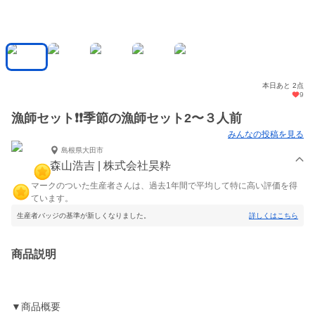
本日あと 2点
9
漁師セット❗️❗️季節の漁師セット2〜３人前
みんなの投稿を見る
島根県大田市
森山浩吉 | 株式会社昊粋
マークのついた生産者さんは、過去1年間で平均して特に高い評価を得
ています。
生産者バッジの基準が新しくなりました。
詳しくはこちら
商品説明
▼商品概要