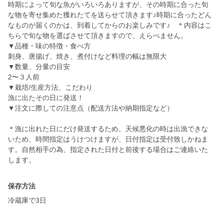
時期によって旬な魚がいろいろありますが、その時期に合った旬
な物を寄せ集めた獲れたてを送らせて頂きます♪時期に合ったどん
なものが届くのかは、到着してからのお楽しみです♪ ＊内容はこ
ちらで旬な物を選ばさせて頂きますので、えらべません。
▼品種・味の特徴・食べ方
刺身、唐揚げ、焼き、煮付けなど料理の幅は無限大
▼数量、分量の目安
2〜３人前
▼栽培/生産方法、こだわり
漁に出たその日に発送！
▼注文に際しての注意点（配送方法や納期指定など）
＊漁に出れた日にだけ発送するため、天候悪化の時は出漁できな
いため、時間指定はうけつけますが、日付指定は受付致しかねま
す。自然相手の為、指定された日付と前後する場合はご連絡いた
します。
保存方法
冷蔵庫で3日