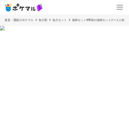
産直・通販のポケマル
魚介類
魚介セット
漁師セット❗️❗️季節の漁師セット2〜３人前