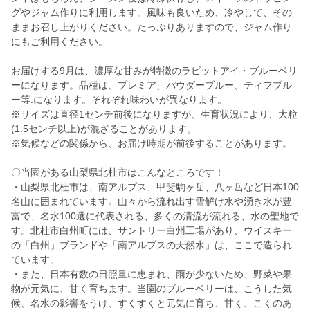
グやジャム作りに利用します。風味も良いため、冷やして、その
ままお召し上がりください。たっぷりありますので、ジャム作り
にもご利用ください。
お届けする9月は、濃厚な甘みが特徴のラビットアイ・ブルーベリ
ーになります。品種は、プレミア、パウダーブルー、ティフブル
ー等.になります。それぞれ味わいが異なります。
※サイズは直径1センチ前後になりますが、生育状況により、大粒
(1.5センチ以上)が混ざることがあります。
※気候などの関係から、お届け時期が前後することがあります。
〇当園がある山梨県北杜市はこんなところです！
・山梨県北杜市は、南アルプス、甲斐駒ヶ岳、八ヶ岳など日本100
名山に囲まれています。山々から流れ出す雪解け水や湧き水が豊
富で、名水100選に代表される、多くの清流が流れる、水の聖地で
す。北杜市白州町には、サントリー白州工場があり、ウイスキー
の「白州」ブランドや「南アルプスの天然水」は、ここで造られ
ています。
・また、日本有数の日照量に恵まれ、雨が少ないため、野菜や果
物が元気に、甘く育ちます。当園のブルーベリーは、こうした気
候、名水の影響をうけ、すくすくと元気に育ち、甘く、こくのあ