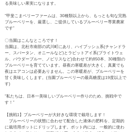
る美味しい果実になります。
”甲斐こまベリーファームは、30種類以上から、もっとも旬な完熟
ブルーベリーを、厳選し、ご提供しているブルーベリー専業農家
です”
〇当園はこんなところです！
当園は、北杜市南部の武川町にあり、ハイブッシュ系(チャンドラ
ー、スパータン、オニールなど)とラビットアイ系(ブライトウェ
ル、パウダーブルー、ノビリスなど)合わせて約850本、30種類の
ブルーベリーを育てています。昼夜の寒暖差が大きく、真夏でも
夜はエアコンは必要ありません。この寒暖差が、ブルーベリーを
甘く美味しくします。(当園ブルーベリーの最高糖度は19度以上で
す)
”私たちは、日本一美味しいブルーベリー作りのため、挑戦中で
す！”
【挑戦1】ブルーベリーが大好きな環境で栽培します！
ブルーベリーの状態に合わせて配合した液体の肥料を、定期的
に栽培用ポットにドリップします。ポット内には、一般的に使わ