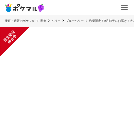
産直・通販のポケマル
果物
ベリー
ブルーベリー
数量限定！9月前半にお届け！大
注
文
受
付
停
止
中