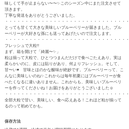
味しくて手が止まらない〜〜✨このシーズン中にまた注文させて
頂きます。
丁寧な発送をありがとうございました。
・・・・・・・・・・・・・・・・・・・・・・・・・・・・・・
とっても甘くて大きな美味しいブルーベリーが届きました。ブル
ーベリーが大好きな孫にも送ってあげたいので注文します。
・・・・・・・・・・・・・・・・・・・・・・・・・・・・・・
フレッシュで大粒!!
まず、箱を開けて「綺麗〜✨」
粒は揃って大粒で、ひとつつまんだだけで食べごたえあり。実は
柔らかいのに、皮には貼りがあり、何よりフレッシュ。そして、
甘〜い♥ 甘味とほのかな酸味が絶妙です。ブルーベリーって、こ
んなに美味しいのね✨これからは毎年初夏にはブルーベリーが食
べたくなるに違いありません。これからも、美味しいブルーベリ
ーを作ってくださいね！お届けをありがとうございました☺
・・・・・・・・・・・・・・・・・・・・・・・・・・・・・・
全部大粒で甘い、美味しい、食べ応えある！これほど粒が揃って
るのって初めてかも。
保存方法