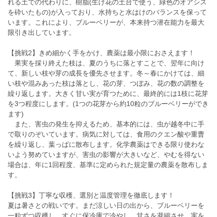
れる土での代わりに、樹脂(生け花の土台で使う、緑色のオアシス
を砕いたもの)が入っており、水持ちと水はけのバランスを保って
います。これにより、ブルーベリーが、本来持つ潜在能力を最大
限引き出しています。
【挑戦2】きめ細かく手をかけ、農薬は最小限におさえます！
果実を採り終えた枝は、夏のうちに落とすことで、翌年に向け
て、新しい枝や芽の成長を優先させます。冬～春にかけては、細
い枝や混みあった枝は落とし、花の芽、つぼみ、花の数の調整を
繰り返します。大きく甘い実が育つために、最終的には1枝に花芽
を3つ程度にします。(1つの花芽から約10粒のブルーベリーができ
ます)
また、害虫の発生を抑えるため、基本的には、虫が越冬中に手
で取りのぞいています。病気に対しては、食用のクエン酸や重曹
を繰り返し、葉っぱに散布します。化学農薬はできる限り使わな
いよう努めていますが、害虫の影響が大きいなど、やむを得ない
場合は、年に1回程度、基準に定められた規定量の農薬を散布しま
す。
【挑戦3】丁寧な収穫、選別と温度管理を徹底します！
夏は暑さとの戦いです。まだ涼しい日の出から、ブルーベリーを
一粒ずつ収穫し、すぐに保冷庫で冷やし、甘さを凝縮させ、実を