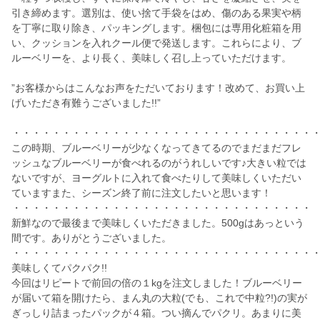
引き締めます。選別は、使い捨て手袋をはめ、傷のある果実や柄
を丁寧に取り除き、パッキングします。梱包には専用化粧箱を用
い、クッションを入れクール便で発送します。これらにより、ブ
ルーベリーを、より長く、美味しく召し上っていただけます。
”お客様からはこんなお声をただいております！改めて、お買い上
げいただき有難うございました!!”
・・・・・・・・・・・・・・・・・・・・・・・・・・・・・・
この時期、ブルーベリーが少なくなってきてるのでまだまだフレ
ッシュなブルーベリーが食べれるのがうれしいです♪大きい粒では
ないですが、ヨーグルトに入れて食べたりして美味しくいただい
ていますまた、シーズン終了前に注文したいと思います！
・・・・・・・・・・・・・・・・・・・・・・・・・・・・・・
新鮮なので最後まで美味しくいただきました。500gはあっという
間です。ありがとうございました。
・・・・・・・・・・・・・・・・・・・・・・・・・・・・・・
美味しくてパクパク!!
今回はリピートで前回の倍の１kgを注文しました！ブルーベリー
が届いて箱を開けたら、まん丸の大粒(でも、これで中粒?!)の実が
ぎっしり詰まったパックが４箱。つい摘んでパクリ。あまりに美