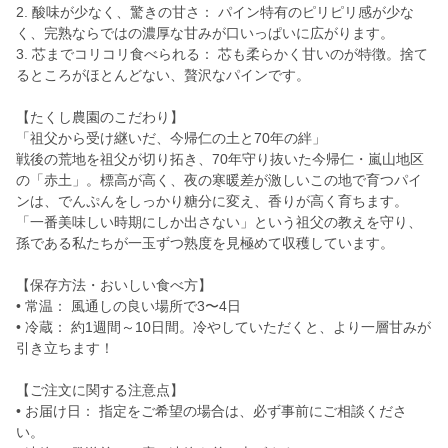
2. 酸味が少なく、驚きの甘さ： パイン特有のピリピリ感が少な
く、完熟ならではの濃厚な甘みが口いっぱいに広がります。
3. 芯までコリコリ食べられる： 芯も柔らかく甘いのが特徴。捨て
るところがほとんどない、贅沢なパインです。
【たくし農園のこだわり】
「祖父から受け継いだ、今帰仁の土と70年の絆」
戦後の荒地を祖父が切り拓き、70年守り抜いた今帰仁・嵐山地区
の「赤土」。標高が高く、夜の寒暖差が激しいこの地で育つパイ
ンは、でんぷんをしっかり糖分に変え、香りが高く育ちます。
「一番美味しい時期にしか出さない」という祖父の教えを守り、
孫である私たちが一玉ずつ熟度を見極めて収穫しています。
【保存方法・おいしい食べ方】
• 常温： 風通しの良い場所で3〜4日
• 冷蔵： 約1週間～10日間。冷やしていただくと、より一層甘みが
引き立ちます！
【ご注文に関する注意点】
• お届け日： 指定をご希望の場合は、必ず事前にご相談くださ
い。