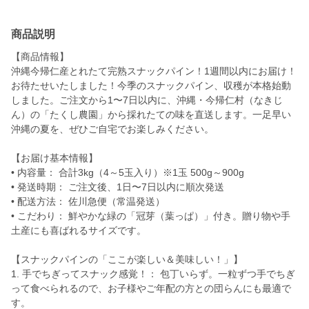
商品説明
【商品情報】
沖縄今帰仁産とれたて完熟スナックパイン！1週間以内にお届け！
お待たせいたしました！今季のスナックパイン、収穫が本格始動
しました。ご注文から1〜7日以内に、沖縄・今帰仁村（なきじ
ん）の「たくし農園」から採れたての味を直送します。一足早い
沖縄の夏を、ぜひご自宅でお楽しみください。
【お届け基本情報】
• 内容量： 合計3kg（4～5玉入り）※1玉 500g～900g
• 発送時期： ご注文後、1日〜7日以内に順次発送
• 配送方法： 佐川急便（常温発送）
• こだわり： 鮮やかな緑の「冠芽（葉っぱ）」付き。贈り物や手
土産にも喜ばれるサイズです。
【スナックパインの「ここが楽しい＆美味しい！」】
1. 手でちぎってスナック感覚！： 包丁いらず。一粒ずつ手でちぎ
って食べられるので、お子様やご年配の方との団らんにも最適で
す。