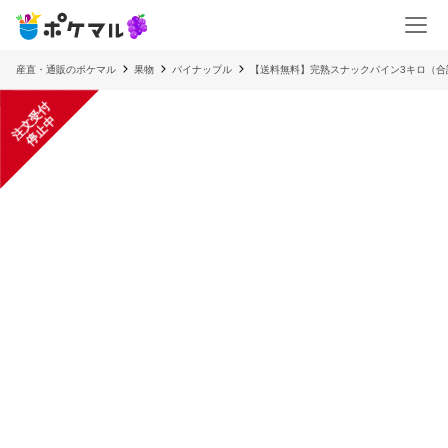
産直・通販のポケマル
果物
パイナップル
【送料無料】完熟スナックパイン3キロ（合
注
文
受
付
停
止
中