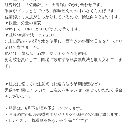
紅秀峰は、「佐藤錦」×「天香錦」のかけ合わせです。
果皮がプリッとしている、酸味控えめの甘いさくらんぼです。
佐藤錦より果皮がしっかりしているので、輸送向きと思います。
▼数量、分量の目安
Mサイズ、1キロと500グラムで承ります。
▼栽培/生産方法、こだわり
北上山系からの湧き水を使用し、西向きの斜面で日光をたっぷり
浴びて育ちました。
肥料は、鶏ふん、石灰、マグネシウムを使用。
剪定枝を炭にして、圃場に散布する脱炭素農法も取り入れていま
す。
▼注文に際しての注意点（配送方法や納期指定など）
天候や作柄によっては、ご注文をキャンセルさせていただく場合
もございます。
・発送は、6月下旬頃を予定しております。
・写真添付の田屋果樹園オリジナルの化粧箱でお届け致します。
・Lサイズは、収穫量をみながら出品予定です。