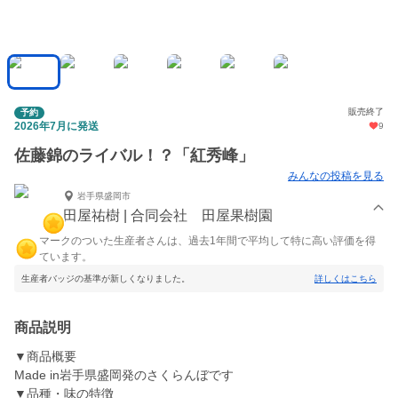
販売終了
予約
2026年7月に発送
9
佐藤錦のライバル！？「紅秀峰」
みんなの投稿を見る
岩手県盛岡市
田屋祐樹 | 合同会社 田屋果樹園
マークのついた生産者さんは、過去1年間で平均して特に高い評価を得
ています。
生産者バッジの基準が新しくなりました。
詳しくはこちら
商品説明
▼商品概要
Made in岩手県盛岡発のさくらんぼです
▼品種・味の特徴