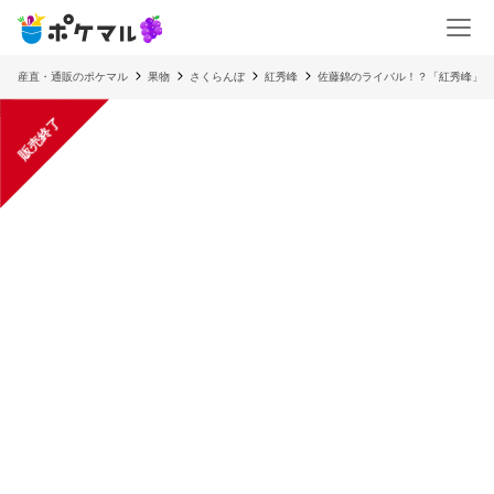
産直・通販のポケマル
果物
さくらんぼ
紅秀峰
佐藤錦のライバル！？「紅秀峰」
販売終了