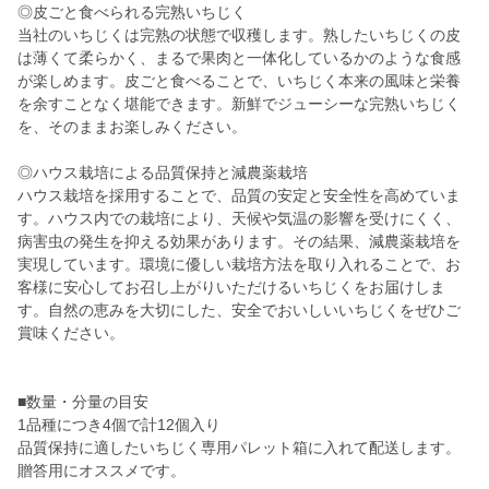
◎皮ごと食べられる完熟いちじく
当社のいちじくは完熟の状態で収穫します。熟したいちじくの皮
は薄くて柔らかく、まるで果肉と一体化しているかのような食感
が楽しめます。皮ごと食べることで、いちじく本来の風味と栄養
を余すことなく堪能できます。新鮮でジューシーな完熟いちじく
を、そのままお楽しみください。
◎ハウス栽培による品質保持と減農薬栽培
ハウス栽培を採用することで、品質の安定と安全性を高めていま
す。ハウス内での栽培により、天候や気温の影響を受けにくく、
病害虫の発生を抑える効果があります。その結果、減農薬栽培を
実現しています。環境に優しい栽培方法を取り入れることで、お
客様に安心してお召し上がりいただけるいちじくをお届けしま
す。自然の恵みを大切にした、安全でおいしいいちじくをぜひご
賞味ください。
■数量・分量の目安
1品種につき4個で計12個入り
品質保持に適したいちじく専用パレット箱に入れて配送します。
贈答用にオススメです。