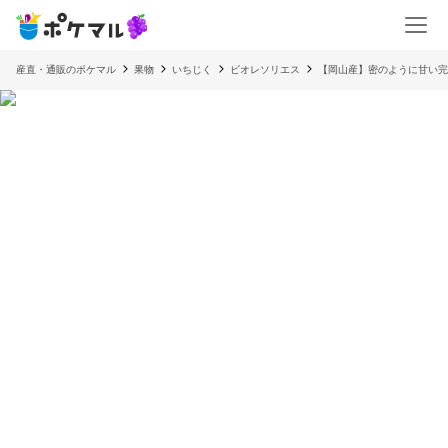
産直・通販のポケマル
果物
いちじく
ビオレソリエス
【岡山産】密のように甘い完