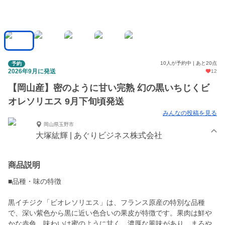
10人が予約中 | あと20点
予約
2026年9月に発送
12
【岡山産】密のように甘い完熟 幻の黒いちじくビ
オレソリエス 9月下旬頃発送
みんなの投稿を見る
岡山県玉野市
大塚紘輝 | あぐりビジネス株式会社
商品説明
■品種・味の特徴
黒イチジク「ビオレソリエス」は、フランス原産の特別な品種
で、深い紫色から黒に近い色合いの果皮が特徴です。果肉は鮮や
かな赤色。味わいは蜜のように甘く、濃厚な風味があり、まろや