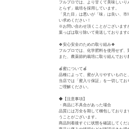
フルプロでは、より甘くて美味しいり
とらず」栽培を採用しています。
「見た目」は悪いが「味」は良い、市
い求めください！
※お問い合わせ頂くことがございます
葉っぱは取り除いて発送しております
🍀安心安全のための取り組み🍀
フルプロでは、化学肥料を使用せず、
また、農薬節約栽培に取り組んでおり
🍎蜜について🍎
品種によって、蜜が入りやすいものと
当店では「蜜入り保証」を一切してお
ご理解ください。
◆【注意事項】
・商品に不具合があった場合
品質には万全を期して梱包しておりま
うことがございます。
商品到着後すぐに状態を確認してくだ