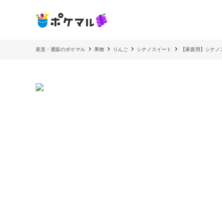
産直・通販のポケマル
果物
りんご
シナノスイート
【家庭用】シナノスイー