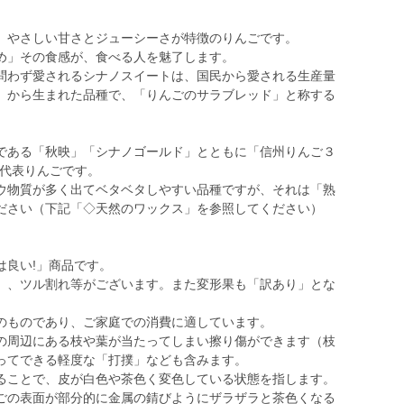
、やさしい甘さとジューシーさが特徴のりんごです。
め」その食感が、食べる人を魅了します。
問わず愛されるシナノスイートは、国民から愛される生産量
」から生まれた品種で、「りんごのサラブレッド」と称する
である「秋映」「シナノゴールド」とともに「信州りんご３
の代表りんごです。
ウ物質が多く出てベタベタしやすい品種ですが、それは「熟
ださい（下記「◇天然のワックス」を参照してください）
は良い!」商品です。
）、ツル割れ等がございます。また変形果も「訳あり」とな
のものであり、ご家庭での消費に適しています。
の周辺にある枝や葉が当たってしまい擦り傷ができます（枝
ってできる軽度な「打撲」なども含みます。
ることで、皮が白色や茶色く変色している状態を指します。
ごの表面が部分的に金属の錆びようにザラザラと茶色くなる