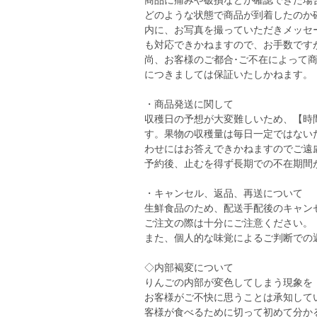
商品に痛みや破損などが確認できた場
どのような状態で商品が到着したのか
内に、お写真を撮っていただきメッセ
も対応できかねますので、お手数です
尚、お客様のご都合･ご不在によって
につきましては保証いたしかねます。
・商品発送に関して
収穫日の予想が大変難しいため、【時
す。果物の収穫量は毎日一定ではない
わせにはお答えできかねますのでご遠
予約後、止むを得ず長期での不在期間
・キャンセル、返品、再送について
生鮮食品のため、配送手配後のキャン
ご注文の際は十分にご注意ください。
また、個人的な味覚によるご判断での
◇内部褐変について
りんごの内部が変色してしまう現象を
お客様がご不快に思うことは承知して
客様が食べるために切って初めて分か