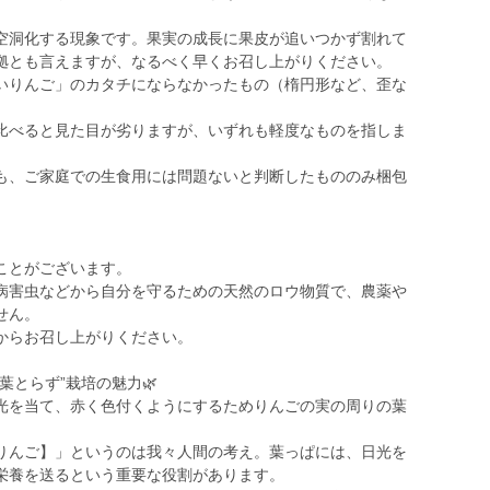
空洞化する現象です。果実の成長に果皮が追いつかず割れて
拠とも言えますが、なるべく早くお召し上がりください。
いりんご」のカタチにならなかったもの（楕円形など、歪な
比べると見た目が劣りますが、いずれも軽度なものを指しま
も、ご家庭での生食用には問題ないと判断したもののみ梱包
ことがございます。
病害虫などから自分を守るための天然のロウ物質で、農薬や
せん。
からお召し上がりください。
葉とらず”栽培の魅力🌿
光を当て、赤く色付くようにするためりんごの実の周りの葉
りんご】」というのは我々人間の考え。葉っぱには、日光を
栄養を送るという重要な役割があります。