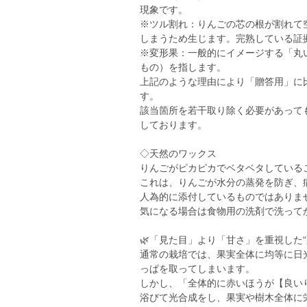
現象です。
※ツル割れ：りんごの芯の根が割れて
しまうため生じます。完熟している証
※変形果：一般的にイメージする「丸
もの）を指します。
上記のような理由により「贈答用」に
す。
該当箇所を若干取り除く必要があって
しております。
◇天然のワックス
りんごがピカピカでベタベタしている
これは、りんごが水分の蒸発を防ぎ、
人為的に添付しているものではありま
気になる場合は食物用の洗剤で洗って
🌿「見た目」より「甘さ」を重視した“
通常の栽培では、果実全体に均等に日
っぱを取ってしまいます。
しかし、「全体的に赤いほうが【良い
浴びて光合成をし、果実や樹木全体に