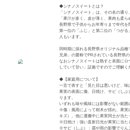
◆シナノスイートとは？
「シナノスイート」は、その名の通り
「果汁が多く、皮が薄く、果肉も柔ら
長野県で子供からお年寄りまで年代を
第一位の「ふじ」と第二位の「つがる
人もいます。
同時期に採れる長野県オリジナル品種
兄弟」の愛称でPRされている長野県
なおシナノスイートは熟すと表面にロ
していて甘い」証拠ですのでご理解く
◆【家庭用について】
一言で表すと「見た目は悪いけど、味
果実の表面に傷、日焼け、サビ（しぶ
ります。
いずれも味や風味には影響がない範囲
※傷：風雨によって樹木が揺れ、果実
キズ）。他に運搬中に果実同士が当た
※日焼け：強い直射日光が果実に当た
※サビ（しぶ）：霜や雨の影響でりん