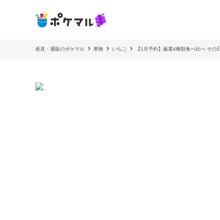
産直・通販のポケマル
果物
いちご
【1月予約】厳選4種類食べ比べ その日