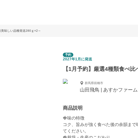
美味しい品種発送280ｇ×2～
予約
2027年1月に発送
【1月予約】厳選4種類食べ比べ
群馬県前橋市
山田飛鳥 | あすかファー
商品説明
🍓味の特徴
コク、旨みが強く食べた後の余韻まで
てください。
🍓栽培・生産のこだわり