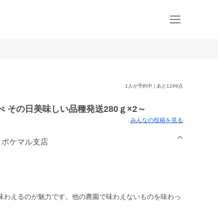
1人が予約中 | あと1249点
 その日美味しい品種発送280ｇ×2～
みんなの投稿を見る
ム ポケマル支店
味わえるのが魅力です。他の農園で味わえないものを味わっ