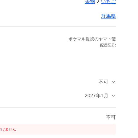
果物
いちご
群馬県
ポケマル提携のヤマト便
配送区分:
不可
2027年1月
不可
だけません