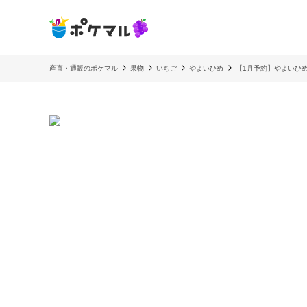
産直・通販のポケマル
果物
いちご
やよいひめ
【1月予約】やよいひめ