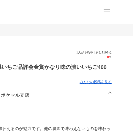
1人が予約中 | あと2199点
1
県いちご品評会金賞かなり味の濃いいちご400
みんなの投稿を見る
ム ポケマル支店
味わえるのが魅力です。他の農園で味わえないものを味わっ