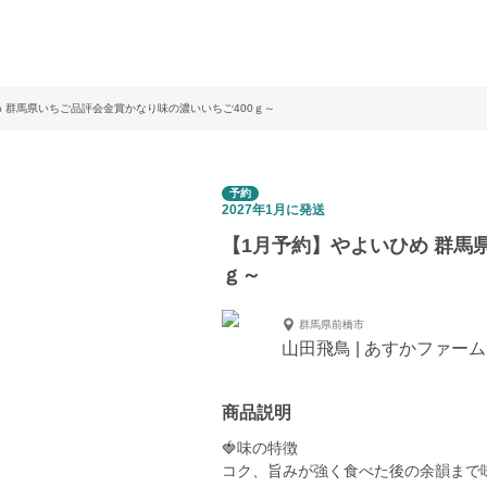
 群馬県いちご品評会金賞かなり味の濃いいちご400ｇ～
予約
2027年1月に発送
【1月予約】やよいひめ 群馬
ｇ～
群馬県前橋市
山田飛鳥 | あすかファー
商品説明
🍓味の特徴
コク、旨みが強く食べた後の余韻まで