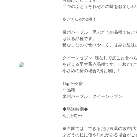
お届けいたします。
二つのぶどうそれぞれの味をお楽しみ
皮ごとOKの2種！
泉州パープル→黒ぶどうの品種で皮ご
ばれる品種です。
種なしなので食べやすく、甘みと酸味
クイーンセブン: 種なしで皮ごと食べ
を超える早生系赤品種です。一粒だけ
小さめの房の場合2房お届け！
1kg2〜3房
▽品種
泉州パープル、クイーンセブン
◆発送時期◆
8月上旬〜
※当園では、できるだけ農薬の散布(大
ぶどうの粒に傷や汚れがある場合がご