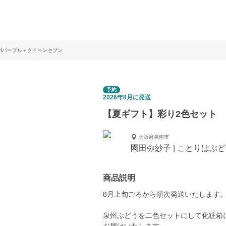
州パープル＋クイーンセブン
予約
2026年8月に発送
【夏ギフト】彩り2色セット
大阪府泉南市
園田弥紗子 | ことりはぶ
商品説明
8月上旬ごろから順次発送いたします
泉州ぶどうを二色セットにして化粧箱