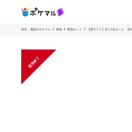
産直・通販のポケマル
果物
果物セット
【夏ギフト】彩り2色セット 泉
販売終了