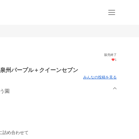
販売終了
1
 泉州パープル＋クイーンセブン
みんなの投稿を見る
どう園
。
に詰め合わせて