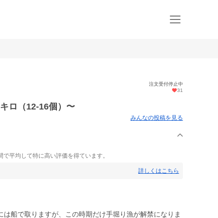
注文受付停止中
31
ロ（12-16個）〜
みんなの投稿を見る
間で平均して特に高い評価を得ています。
詳しくはこちら
には船で取りますが、この時期だけ手堀り漁が解禁になりま