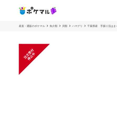
産直・通販のポケマル
魚介類
貝類
ハマグリ
千葉県産 手掘り活はまぐ
注
文
受
付
停
止
中