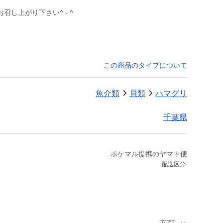
し上がり下さい^ - ^
この商品のタイプについて
魚介類
貝類
ハマグリ
千葉県
ポケマル提携のヤマト便
配送区分: