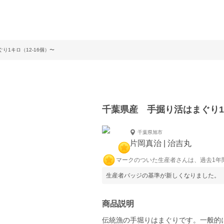
り1キロ（12-16個）〜
千葉県産 手掘り活はまぐり1キ
千葉県旭市
片岡真治 | 治吉丸
マークのついた生産者さんは、過去1年
生産者バッジの基準が新しくなりました。
商品説明
伝統漁の手堀りはまぐりです。一般的