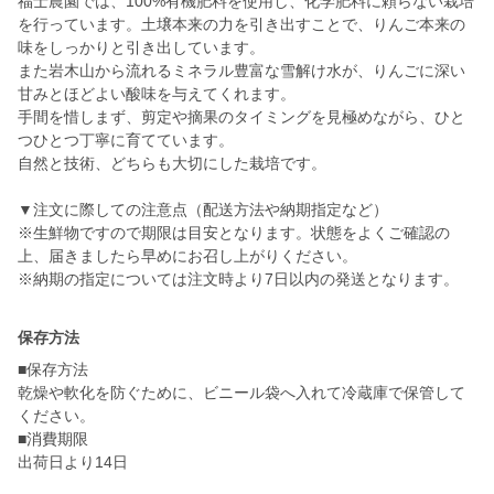
福士農園では、100%有機肥料を使用し、化学肥料に頼らない栽培
を行っています。土壌本来の力を引き出すことで、りんご本来の
味をしっかりと引き出しています。
また岩木山から流れるミネラル豊富な雪解け水が、りんごに深い
甘みとほどよい酸味を与えてくれます。
手間を惜しまず、剪定や摘果のタイミングを見極めながら、ひと
つひとつ丁寧に育てています。
自然と技術、どちらも大切にした栽培です。
▼注文に際しての注意点（配送方法や納期指定など）
※生鮮物ですので期限は目安となります。状態をよくご確認の
上、届きましたら早めにお召し上がりください。
※納期の指定については注文時より7日以内の発送となります。
保存方法
■保存方法
乾燥や軟化を防ぐために、ビニール袋へ入れて冷蔵庫で保管して
ください。
■消費期限
出荷日より14日