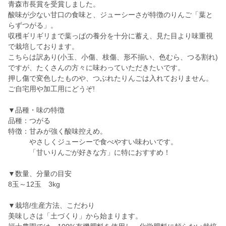
青森市長賞を受賞しました。
酸味が少ない甘口の食味と、ジューシーさが特徴のりんご「葉と
らずつがる」。
収穫ギリギリまで葉っぱの養分を十分に蓄え、見た目より味重視
で栽培しております。
こちらは訳あり(小玉、小傷、枝傷、形不揃い、色むら、つる割れ)
ですが、たくさんの方々に味わっていただきたいです。
押し傷で変色したものや、つぶれたりんごは入れておりません。
ご自宅用や加工用にどうぞ!
▼品種・味の特徴
品種：つがる
特徴：甘みが強く酸味控えめ。
やさしくジューシーで食べやすい味わいです。
「甘いりんごが好きな方」に特におすすめ！
▼数量、分量の目安
8玉～12玉 3kg
▼栽培/生産方法、こだわり
美味しさは「土づくり」から始まります。