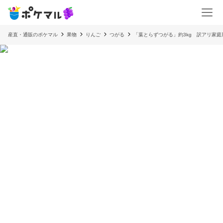
産直・通販のポケマル
果物
りんご
つがる
「葉とらずつがる」約3kg 訳アリ家庭