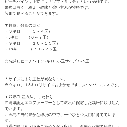
ピーチパインは正式には「ソフトタッチ」という品種です。
果肉は白く、程よい酸味と強い甘みが特徴です。
芯まで食べることができます。
▼数量、分量の目安
・３キロ （３～４玉）
・6キロ （６～７玉）
・９キロ （１０～１５玉）
・18キロ （２０～２６玉）
☆お試しピーチパイン2キロ (小玉サイズ3～5玉)
＊サイズにより玉数が異なります。
※９キロ、１8キロはサイズおまかせです。大中小ミックスです。
▼栽培/生産方法、こだわり
沖縄県認定エコファーマーとして環境に配慮した栽培に取り組ん
でいます。
西表島の自然豊かな環境の中で、一つひとつ大切に育てていま
す。
収穫の際は食べ頃を見極めながら収穫し、新鮮な状態で発送いた