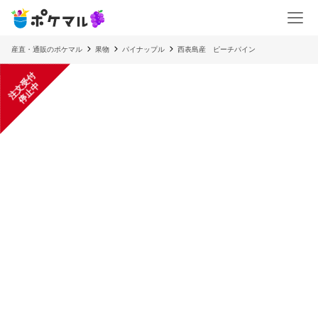
産直・通販のポケマル
果物
パイナップル
西表島産 ピーチパイン
注
文
受
付
停
止
中