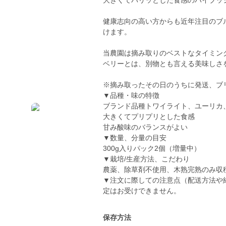
大きくてパリッとした食感のハイブッ
健康志向の高い方からも近年注目のブ
けます。
当農園は摘み取りのベストなタイミン
ベリーとは、別物とも言える美味しさ
※摘み取ったその日のうちに発送、ブ
▼品種・味の特徴
ブランド品種トワイライト、ユーリカ、
大きくてプリプリとした食感
甘み酸味のバランスがよい
▼数量、分量の目安
300g入りパック2個（増量中）
▼栽培/生産方法、こだわり
農薬、除草剤不使用、木熟完熟のみ収
▼注文に際しての注意点（配送方法や
定はお受けできません。
保存方法