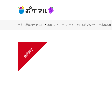
産直・通販のポケマル
果物
ベリー
ハイブッシュ系ブルーベリー高級品種 
販売終了