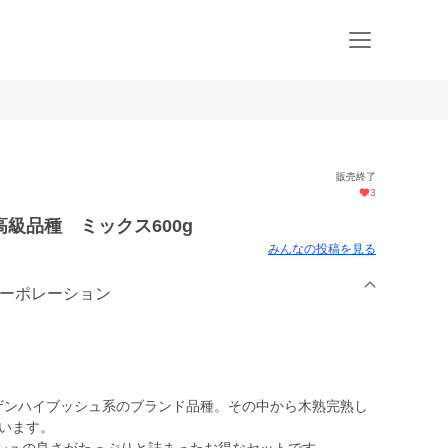
販売終了
3
級品種 ミックス600g
みんなの投稿を見る
コーポレーション
サザンハイブッシュ系のブランド品種。その中から木熟完熟し
ています。