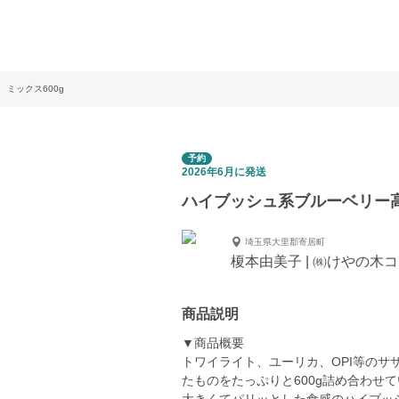
ミックス600g
予約
2026年6月に発送
ハイブッシュ系ブルーベリー高
埼玉県大里郡寄居町
榎本由美子 | ㈱けやの木
商品説明
▼商品概要
トワイライト、ユーリカ、OPI等の
たものをたっぷりと600g詰め合わせ