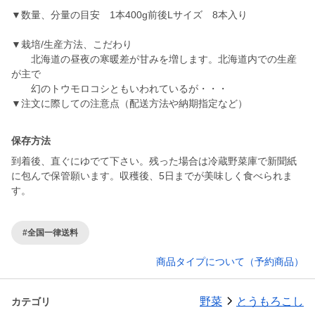
▼数量、分量の目安 1本400g前後Lサイズ 8本入り
▼栽培/生産方法、こだわり
北海道の昼夜の寒暖差が甘みを増します。北海道内での生産
が主で
幻のトウモロコシともいわれているが・・・
▼注文に際しての注意点（配送方法や納期指定など）
保存方法
到着後、直ぐにゆでて下さい。残った場合は冷蔵野菜庫で新聞紙
に包んで保管願います。収穫後、5日までが美味しく食べられま
す。
#全国一律送料
商品タイプについて（予約商品）
野菜
とうもろこし
カテゴリ