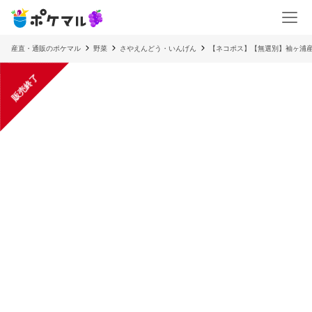
産直・通販のポケマル
野菜
さやえんどう・いんげん
【ネコポス】【無選別】袖ヶ浦
販売終了