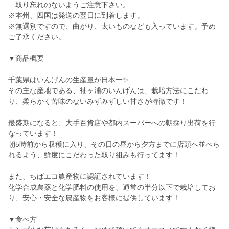
取り忘れのないようご注意下さい。
※本州、四国は発送の翌日に到着します。
※無選別ですので、曲がり、太いものなども入っています。予め
ご了承ください。
▼商品概要
千葉県はいんげんの生産量が日本一✨
その主な産地である、袖ヶ浦のいんげんは、栽培方法にこだわ
り、柔らかく苦味のないみずみずしい甘さが特徴です！
最盛期になると、大手百貨店や都内スーパーへの朝採り出荷を行
なっています！
朝5時前から収穫に入り、その日の昼から夕方までに店頭へ並べら
れるよう、鮮度にこだわった取り組みも行ってます！
また、ちばエコ農産物に認証されています！
化学合成農薬と化学肥料の使用を、通常の半分以下で栽培してお
り、安心・安全な農産物をお客様に提供しています！
▼食べ方