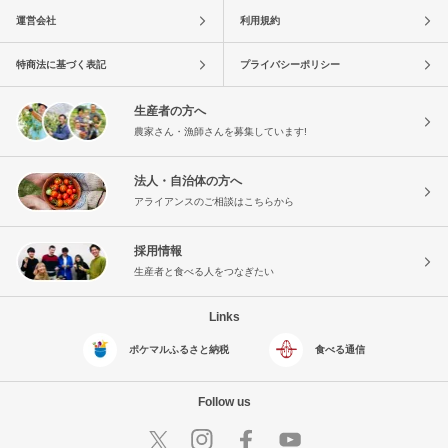
運営会社
利用規約
特商法に基づく表記
プライバシーポリシー
生産者の方へ
農家さん・漁師さんを募集しています!
法人・自治体の方へ
アライアンスのご相談はこちらから
採用情報
生産者と食べる人をつなぎたい
Links
ポケマルふるさと納税
食べる通信
Follow us