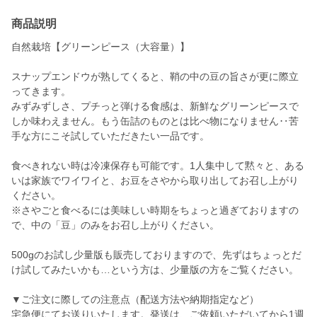
商品説明
自然栽培【グリーンピース（大容量）】
スナップエンドウが熟してくると、鞘の中の豆の旨さが更に際立
ってきます。
みずみずしさ、プチっと弾ける食感は、新鮮なグリーンピースで
しか味わえません。もう缶詰のものとは比べ物になりません‥苦
手な方にこそ試していただきたい一品です。
食べきれない時は冷凍保存も可能です。1人集中して黙々と、ある
いは家族でワイワイと、お豆をさやから取り出してお召し上がり
ください。
※さやごと食べるには美味しい時期をちょっと過ぎておりますの
で、中の「豆」のみをお召し上がりください。
500gのお試し少量版も販売しておりますので、先ずはちょっとだ
け試してみたいかも…という方は、少量版の方をご覧ください。
▼ご注文に際しての注意点（配送方法や納期指定など）
宅急便にてお送りいたします。発送は、ご依頼いただいてから1週