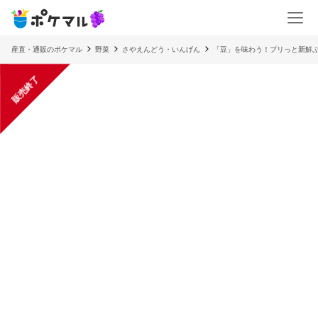
産直・通販のポケマル
野菜
さやえんどう・いんげん
「豆」を味わう！プリっと新鮮ぷ
販売終了