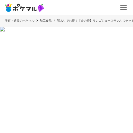
産直・通販のポケマル
加工食品
訳ありでお得！【金の蜜】リンゴジュースサンふじセッ