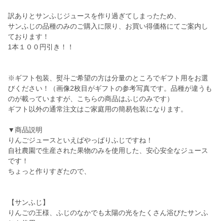
訳ありとサンふじジュースを作り過ぎてしまったため、
サンふじの品種のみのご購入に限り、お買い得価格にてご案内し
ております！
1本１００円引き！！
※ギフト包装、熨斗ご希望の方は分量のところでギフト用をお選
びください！（画像2枚目がギフトの参考写真です。品種が違うも
のが載っていますが、こちらの商品はふじのみです）
ギフト以外の通常注文はご家庭用の簡易包装になります。
▼商品説明
りんごジュースといえばやっぱりふじですね！
自社農園で生産された果物のみを使用した、安心安全なジュース
です！
ちょっと作りすぎたので、
【サンふじ】
りんごの王様、ふじのなかでも太陽の光をたくさん浴びたサンふ