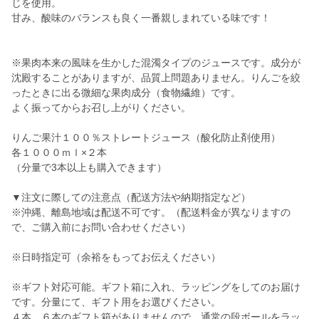
じを使用。
甘み、酸味のバランスも良く一番親しまれている味です！
※果肉本来の風味を生かした混濁タイプのジュースです。成分が
沈殿することがありますが、品質上問題ありません。りんごを絞
ったときに出る微細な果肉成分（食物繊維）です。
よく振ってからお召し上がりください。
りんご果汁１００％ストレートジュース（酸化防止剤使用）
各１０００ｍｌ×２本
（分量で3本以上も購入できます）
▼注文に際しての注意点（配送方法や納期指定など）
※沖縄、離島地域は配送不可です。（配送料金が異なりますの
で、ご購入前にお問い合わせください）
※日時指定可（余裕をもってお伝えください）
※ギフト対応可能。ギフト箱に入れ、ラッピングをしてのお届け
です。分量にて、ギフト用をお選びください。
４本、６本のギフト箱がありませんので、通常の段ボールをラッ