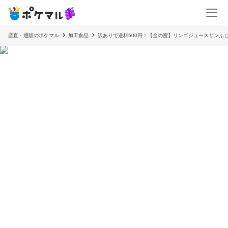
産直・通販のポケマル
加工食品
訳ありで送料500円！【金の蜜】リンゴジュースサンふ