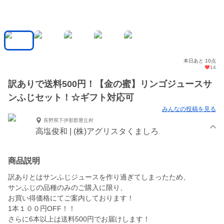
本日あと 10点
14
訳ありで送料500円！【金の蜜】リンゴジュースサ
ンふじセット！☆ギフト対応可
みんなの投稿を見る
長野県下伊那郡豊丘村
高塩俊和 | (株)アグリスタくましろ
商品説明
訳ありとはサンふじジュースを作り過ぎてしまったため、
サンふじの品種のみのご購入に限り、
お買い得価格にてご案内しております！
1本１００円OFF！！
さらに6本以上は送料500円でお届けします！