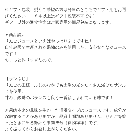
※ギフト包装、熨斗ご希望の方は分量のところでギフト用をお選
びください！（８本以上はギフト包装不可です）
ギフト以外の通常注文はご家庭用の簡易包装になります。
▼商品説明
りんごジュースといえばやっぱりふじですね！
自社農園で生産された果物のみを使用した、安心安全なジュース
です！
ちょっと作りすぎたので、
【サンふじ】
りんごの王様、ふじのなかでも太陽の光をたくさん浴びたサンふ
じを使用。
甘み、酸味のバランスも良く一番親しまれている味です！
※果肉本来の風味を生かした混濁タイプのジュースです。成分が
沈殿することがありますが、品質上問題ありません。りんごを絞
ったときに出る微細な果肉成分（食物繊維）です。
よく振ってからお召し上がりください。