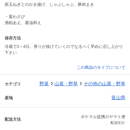
新玉ねぎとのかき揚げ、しゃぶしゃぶ、豚肉まき
・葉わさび
酒粕あえ、醤油和え
保存方法
冷蔵で3～4日。香りが抜けていくのでなるべく早めに召し上がり
下さい
この商品のタイプについて
野菜
山菜・野草
その他の山菜・野草
カテゴリ
富山県
産地
ポケマル提携のヤマト便
配送方法
配送区分: