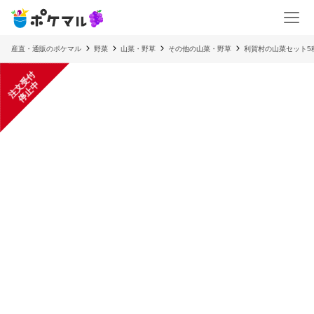
産直・通販のポケマル
野菜
山菜・野草
その他の山菜・野草
利賀村の山菜セット5
注
文
受
付
停
止
中