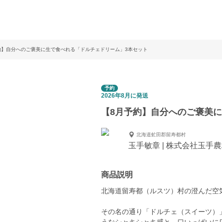
約】自分へのご褒美に生で食べれる「ドルチェドリーム」3本セット
予約
2026年8月に発送
【8月予約】自分へのご褒美
北海道虻田郡留寿都村
玉手敏章 | 株式会社玉手
商品説明
北海道留寿都（ルスツ）村の澄んだ空
その名の通り「ドルチェ（スイーツ）