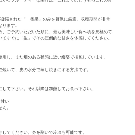
広がるフルーティーな果汁は、これまでのとうもろこしの常
が凝縮された「一番果」のみを贅沢に厳選。収穫期間が非常
なります。
め、ご予約いただいた順に、最も美味しい食べ頃を見極めて
いてすぐに「生」でその圧倒的な甘さを体感してください。
使用し、また畑のある状態に近い縦姿で梱包しています。
で焼いて、皮の水分で蒸し焼きにする方法です。
にして下さい。それ以降は加熱してお食べ下さい。
＃甘い
せん。
存してください。身を削いで冷凍も可能です。