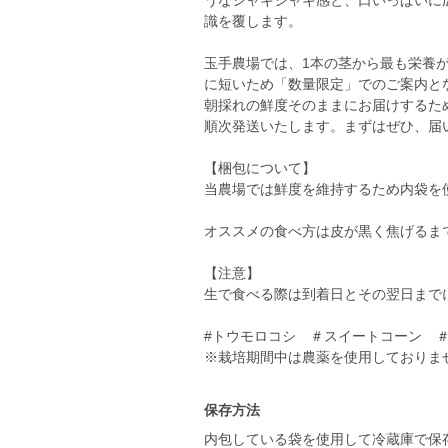
うなシャキシャキ感と、口いっぱいに
識を覆します。
玉手農場では、1本の茎から最も栄養
に短いため「数量限定」でのご案内と
朝採れの鮮度そのままにお届けするた
順次発送いたします。まずはぜひ、届
【梱包について】
当農場では鮮度を維持するため内袋を
オススメの食べ方は皮が黒く焦げるま
【注意】
生で食べる際は到着日とその翌日まで
#トウモロコシ ＃スイートコーン 
※栽培期間中は農薬を使用しておりま
保存方法
内包している袋を使用して冷蔵庫で保