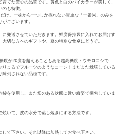
て育てた安心の品質です。黄色と白のバイカラーが美しく、
いのも特徴。
間だけ。一株から一つしか採れない貴重な「一番果」のみを
りがございます。
」に発送させていただきます。鮮度保持袋に入れてお届けす
。大切な方へのギフトや、夏の特別な食卓にどうぞ。
高糖度が20度を超えることもある超高糖度トウモロコシで
ぷりまるでフルーツのようなコーン！まだまだ栽培している
り陳列されない品種です。
内袋を使用し、また畑のある状態に近い縦姿で梱包していま
で焼いて、皮の水分で蒸し焼きにする方法です。
にして下さい。それ以降は加熱してお食べ下さい。