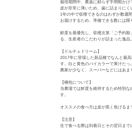
栽培期間中、農薬に頼らず手間暇かけ
皮が非常に薄いため、歯に詰まりにく
1年の中で収穫できるのはわずか数週
お届けするため、準備できる数には限
鮮度を最優先し、収穫次第「ご予約順
る、生産者のこだわりが詰まった逸品
【ドルチェドリーム】
2017年に登場した新品種でなんと最
す。白と黄色のバイカラーで果汁たっ
農家が少なく、スーパーなどにはあま
【梱包について】
当農場では鮮度を維持するため特別な
す。
オススメの食べ方は皮が黒く焦げるま
【注意】
生で食べる際は到着日とその翌日まで