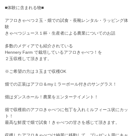
■体験に含まれる物■
アフロきゃべつ２玉・畑での試食・長靴レンタル・ラッピング体
験
きゃべつジュース１杯・生産者による農業についてのお話
多数のメディアでも紹介されている
Hennery Farm で栽培しているアフロきゃべつ！を
２玉収穫して頂きます。
※ご希望の方は３玉まで収穫OK
畑での正装はアフロ＆myミラーボール付きのサングラス！
畑はダンスホール！農業をエンターテイメント！
畑で収穫前のアフロきゃべつに包丁を入れミルフィーユ状にカッ
ト！
最高な鮮度で畑で試食！きゃべつの甘さを感じて頂きます。
収穫したアフロきゃべつは納屋に移動して プレゼント用にキャ