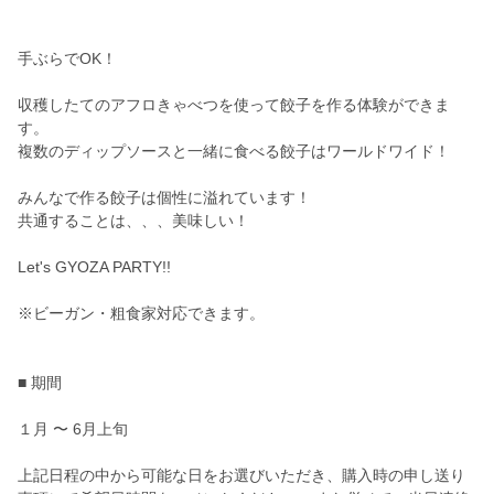
手ぶらでOK！
収穫したてのアフロきゃべつを使って餃子を作る体験ができま
す。
複数のディップソースと一緒に食べる餃子はワールドワイド！
みんなで作る餃子は個性に溢れています！
共通することは、、、美味しい！
Let's GYOZA PARTY!!
※ビーガン・粗食家対応できます。
■ 期間
１月 〜 6月上旬
上記日程の中から可能な日をお選びいただき、購入時の申し送り