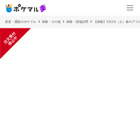
産直・通販のポケマル
体験・その他
体験・現地訪問
【体験】5月2日（土）春のアフ
注
文
受
付
停
止
中