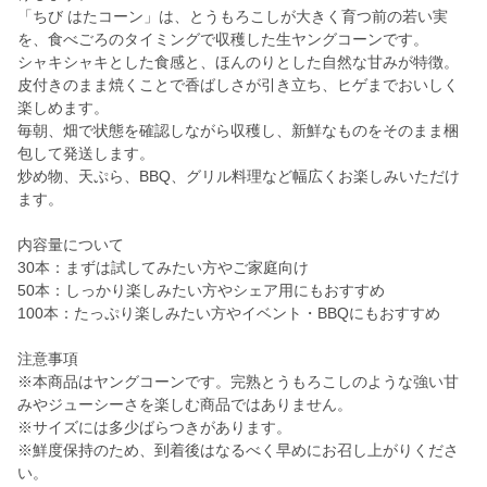
「ちび はたコーン」は、とうもろこしが大きく育つ前の若い実
を、食べごろのタイミングで収穫した生ヤングコーンです。
シャキシャキとした食感と、ほんのりとした自然な甘みが特徴。
皮付きのまま焼くことで香ばしさが引き立ち、ヒゲまでおいしく
楽しめます。
毎朝、畑で状態を確認しながら収穫し、新鮮なものをそのまま梱
包して発送します。
炒め物、天ぷら、BBQ、グリル料理など幅広くお楽しみいただけ
ます。
内容量について
30本：まずは試してみたい方やご家庭向け
50本：しっかり楽しみたい方やシェア用にもおすすめ
100本：たっぷり楽しみたい方やイベント・BBQにもおすすめ
注意事項
※本商品はヤングコーンです。完熟とうもろこしのような強い甘
みやジューシーさを楽しむ商品ではありません。
※サイズには多少ばらつきがあります。
※鮮度保持のため、到着後はなるべく早めにお召し上がりくださ
い。