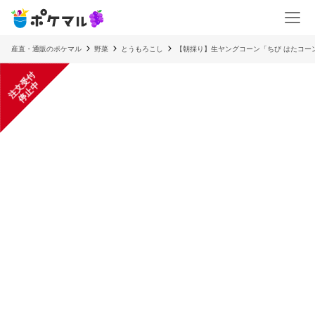
産直・通販のポケマル
野菜
とうもろこし
【朝採り】生ヤングコーン「ちび はたコー
注
文
受
付
停
止
中