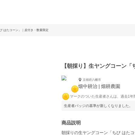
び はたコーン」｜皮付き・数量限定
【朝採り】生ヤングコーン「
京都府八幡市
畑中耕治 | 畑耕農園
マークのついた生産者さんは、過去1年
生産者バッジの基準が新しくなりました。
商品説明
朝採りの生ヤングコーン「ちび はた