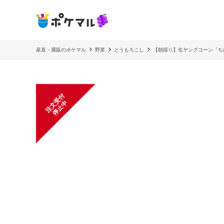
産直・通販のポケマル
野菜
とうもろこし
【朝採り】生ヤングコーン「ち
注
文
受
付
停
止
中