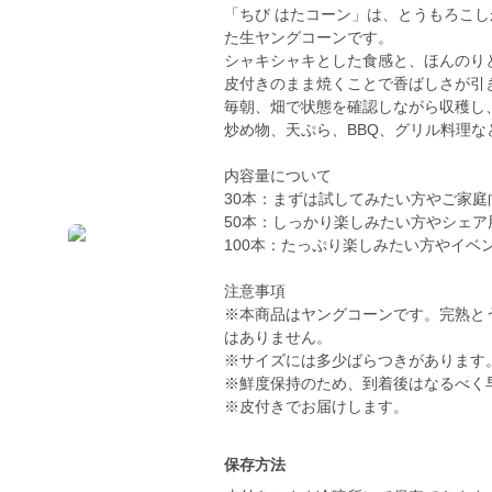
「ちび はたコーン」は、とうもろこ
た生ヤングコーンです。
シャキシャキとした食感と、ほんのり
皮付きのまま焼くことで香ばしさが引
毎朝、畑で状態を確認しながら収穫し
炒め物、天ぷら、BBQ、グリル料理
内容量について
30本：まずは試してみたい方やご家庭
50本：しっかり楽しみたい方やシェア
100本：たっぷり楽しみたい方やイベ
注意事項
※本商品はヤングコーンです。完熟と
はありません。
※サイズには多少ばらつきがあります
※鮮度保持のため、到着後はなるべく
※皮付きでお届けします。
保存方法