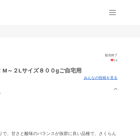
販売終了
14
M～２Lサイズ８００gご自宅用
みんなの投稿を見る
ム
りで、甘さと酸味のバランスが抜群に良い品種で、さくらん