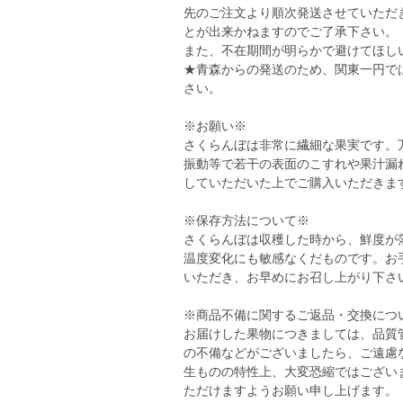
先のご注文より順次発送させていただ
とが出来かねますのでご了承下さい。
また、不在期間が明らかで避けてほし
★青森からの発送のため、関東一円で
さい。
※お願い※
さくらんぼは非常に繊細な果実です。
振動等で若干の表面のこすれや果汁漏
していただいた上でご購入いただきま
※保存方法について※
さくらんぼは収穫した時から、鮮度が
温度変化にも敏感なくだものです。お
いただき、お早めにお召し上がり下さ
※商品不備に関するご返品・交換につ
お届けした果物につきましては、品質
の不備などがございましたら、ご遠慮
生ものの特性上、大変恐縮ではござい
ただけますようお願い申し上げます。