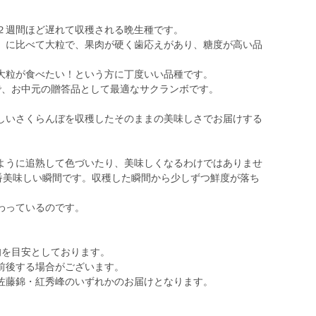
２週間ほど遅れて収穫される晩生種です。
』に比べて大粒で、果肉が硬く歯応えがあり、糖度が高い品
大粒が食べたい！という方に丁度いい品種です。
で、お中元の贈答品として最適なサクランボです。
しいさくらんぼを収穫したそのままの美味しさでお届けする
ように追熟して色づいたり、美味しくなるわけではありませ
一番美味しい瞬間です。収穫した瞬間から少しずつ鮮度が落ち
わっているのです。
旬を目安としております。
前後する場合がございます。
佐藤錦・紅秀峰のいずれかのお届けとなります。