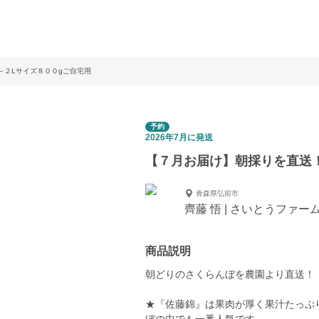
～２Lサイズ８００gご自宅用
予約
2026年7月に発送
【７月お届け】朝採りを直送！
青森県弘前市
齊藤 悟 | さいとうファー
商品説明
朝どりのさくらんぼを農園より直送！
★『佐藤錦』は果肉が厚く果汁たっぷ