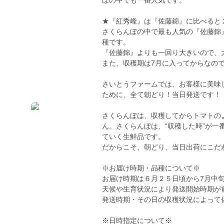
ぼの中でも一番人気です。
★『紅秀峰』は『佐藤錦』に比べると
さくらんぼの中で最も人気の『佐藤錦
種です。
『佐藤錦』よりも一回り大きいので、
また、収穫期は7月に入ってからなの
さいとうファームでは、お客様に美味
ために、全て朝どり！当日発送です！
さくらんぼは、収穫してからトマトの
ん。さくらんぼは、“収穫した時”が
ていく生鮮品です。
だからこそ、朝どり、当日出荷にこだ
※お届け時期・品種について※
お届け時期は６月２５日頃から7月中
天候や生育状況により発送開始時期が
発送時期・その日の収穫状況によって
※日時指定について※