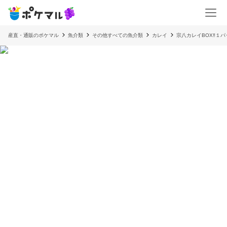
産直・通販のポケマル
魚介類
その他すべての魚介類
カレイ
宗八カレイBOX‼️１パ