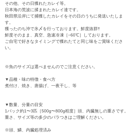
その他、その日獲れたカレイ等。
日本海の荒波に揉まれたカレイ達です。
秋田県沿岸にて捕獲したカレイをその日のうちに発送いたしま
す。
獲ったのち沖で氷〆を行っております。鮮度抜群‼️
鮮度そのまま、真空、急速冷凍［−60℃］しております。
ご自宅で好きなタイミングで獲れたてと同じ味をご賞味くださ
い。
※魚のサイズは選べませんのでご注意ください。
▼品種・味の特徴・食べ方
煮付け、焼き、唐揚げ、一夜干し、等
▼数量、分量の目安
1パック約1〜3匹［500g〜800g程度］頭、内臓無しの重さです。
重さ、サイズ等の多少のバラつきはご理解ください。
※頭、鱗、内臓処理済み