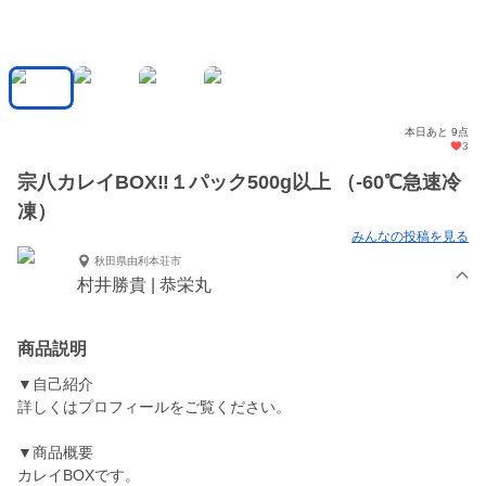
本日あと 9点
3
宗八カレイBOX‼️１パック500g以上 （-60℃急速冷
凍）
みんなの投稿を見る
秋田県由利本荘市
村井勝貴 | 恭栄丸
商品説明
▼自己紹介
詳しくはプロフィールをご覧ください。
▼商品概要
カレイBOXです。