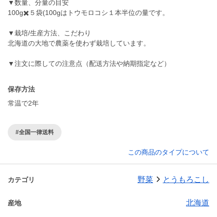
▼数量、分量の目安
100g✖️５袋(100gはトウモロコシ１本半位の量です。
▼栽培/生産方法、こだわり
北海道の大地で農薬を使わず栽培しています。
▼注文に際しての注意点（配送方法や納期指定など）
保存方法
常温で2年
#全国一律送料
この商品のタイプについて
野菜
とうもろこし
カテゴリ
北海道
産地