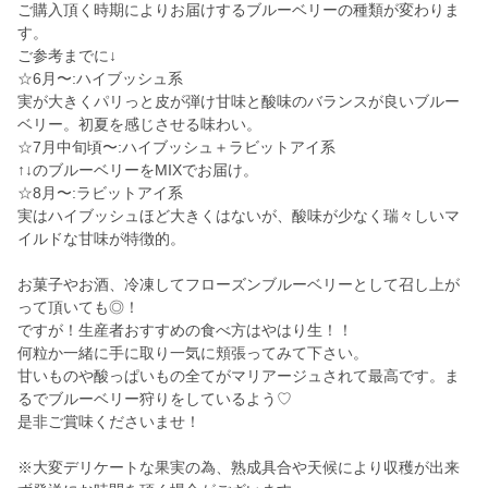
ご購入頂く時期によりお届けするブルーベリーの種類が変わりま
す。
ご参考までに↓
☆6月〜:ハイブッシュ系
実が大きくパリっと皮が弾け甘味と酸味のバランスが良いブルー
ベリー。初夏を感じさせる味わい。
☆7月中旬頃〜:ハイブッシュ＋ラビットアイ系
↑↓のブルーベリーをMIXでお届け。
☆8月〜:ラビットアイ系
実はハイブッシュほど大きくはないが、酸味が少なく瑞々しいマ
イルドな甘味が特徴的。
お菓子やお酒、冷凍してフローズンブルーベリーとして召し上が
って頂いても◎！
ですが！生産者おすすめの食べ方はやはり生！！
何粒か一緒に手に取り一気に頬張ってみて下さい。
甘いものや酸っぱいもの全てがマリアージュされて最高です。ま
るでブルーベリー狩りをしているよう♡
是非ご賞味くださいませ！
※大変デリケートな果実の為、熟成具合や天候により収穫が出来