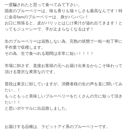
一度騙されたと思って食べてみて下さい。
国産のブルーベリーは、味も香りも瑞々しさも最高なんです！特
に金谷famのブルーベリーは、身がパンパン！
お口に頬張ると、皮がパリッとはじけ果汁が溢れ出てきます！と
ってもジューシーで、手が止まらなくなるはず！
生のブルーベリーは追熟しない為、完熟の状態で一粒一粒丁寧に
手作業で収穫します。
その為、生で食べれる期間は非常に短い！！！！
市場に卸さず、直接お客様の元へお届け出来るからこそ味わって
頂ける贅沢な果実なのです。
普段は東京に卸していますが、消費者様の生の声を直に聞いてみ
たい…！
もっともっと美味しいブルーベリーをたくさんの方に知って頂き
たい！！
と思いポケマルに出品致しました。
お届けする品種は、ラビットアイ系のブルーベリーです。