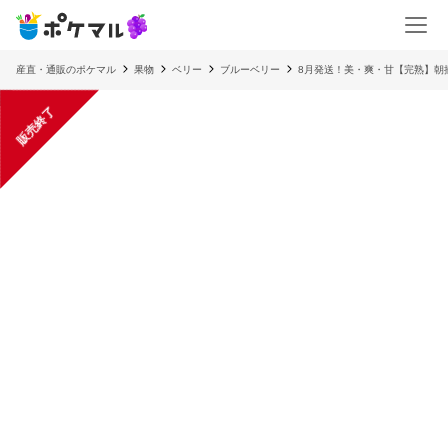
産直・通販のポケマル
果物
ベリー
ブルーベリー
8月発送！美・爽・甘【完熟】朝
販売終了