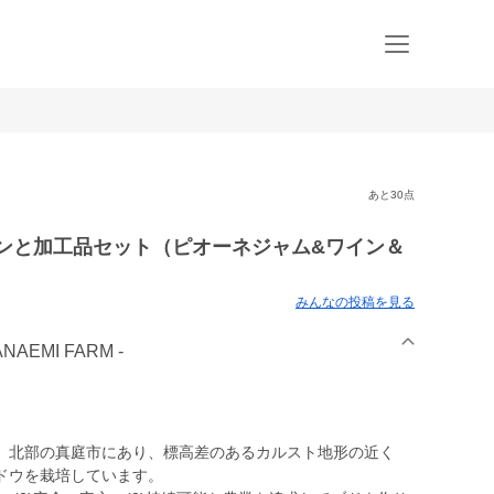
あと30点
インと加工品セット（ピオーネジャム&ワイン＆
みんなの投稿を見る
AEMI FARM -
」北部の真庭市にあり、標高差のあるカルスト地形の近く
ドウを栽培しています。