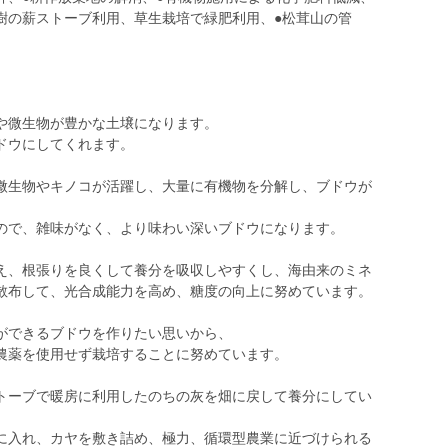
樹の薪ストーブ利用、草生栽培で緑肥利用、●松茸山の管
や微生物が豊かな土壌になります。
ドウにしてくれます。
微生物やキノコが活躍し、大量に有機物を分解し、ブドウが
ので、雑味がなく、より味わい深いブドウになります。
え、根張りを良くして養分を吸収しやすくし、海由来のミネ
散布して、光合成能力を高め、糖度の向上に努めています。
ができるブドウを作りたい思いから、
農薬を使用せず栽培することに努めています。
トーブで暖房に利用したのちの灰を畑に戻して養分にしてい
に入れ、カヤを敷き詰め、極力、循環型農業に近づけられる