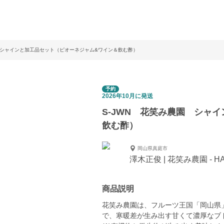
園 シャインと加工品セット（ピオーネジャム&ワイン＆飲む酢）
予約
2026年10月に発送
S-JWN 花笑み農園 シャ
飲む酢）
岡山県真庭市
澤木正俊 | 花笑み農園 - HAN
商品説明
花笑み農園は、フルーツ王国「岡山県
で、寒暖差が生み出す甘くて濃厚なブ