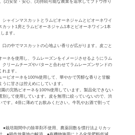
、(2)安全・安心、(3)持続可能な農業を追求してブドウ作り
、シャインマスカットとラムピオーネジャムとピオーネワイ
スカット1房とラムピオーネジャム1本とピオーネワイン1本
たします。
、口の中でマスカットの心地よい香りが広がります。皮ごと
オーネを使用し、ラムレーズンをイメージさせるようにラム
。クリームチーズやバターと合わせてラムレーズンサンドの
くれます。
ーピオーネを100%使用して、華やかで芳醇な香りと甘酸
ように甘さは控えめにしています。
農園の完熟ピオーネを100%使用しています。製品化できない
選別して使用しています。皮を無理に絞っていないので、渋
いです。4倍に薄めてお飲みください。牛乳やお酒で割って
進、●栽培期間中の除草剤不使用、農薬回数を慣行法よりカッ
計、●耕作放棄地の解消、●有機物施用による化学肥料低減、