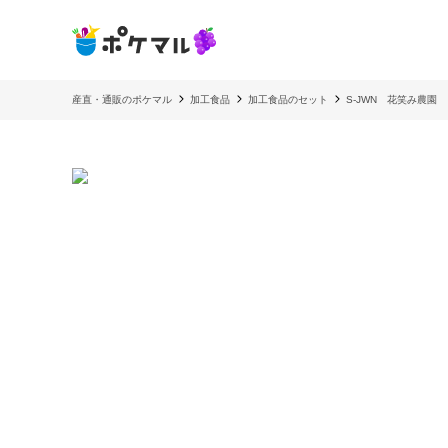
産直・通販のポケマル
加工食品
加工食品のセット
S-JWN 花笑み農