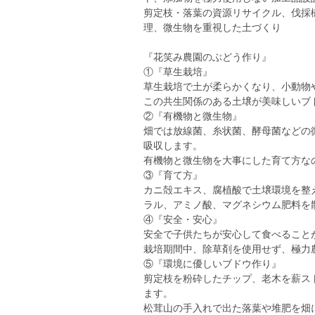
剪定枝・落葉の資源リサイクル、伐採
理、微生物を重視した土づくり
『花笑み農園のぶどう作り』
①『草生栽培』
草生栽培で土が柔らかくなり、小動物
この共生関係のある土壌が美味しいブ
②『有機物と微生物』
畑では放線菌、糸状菌、酵母菌などの
吸収します。
有機物と微生物を大事にした育て方な
③『育て方』
カニ殻エキス、腐植酸で土壌環境を整
ラル、アミノ酸、マグネシウム肥料を
④『安全・安心』
安全で子供たちが安心して食べること
栽培期間中、除草剤を使用せず、極力
⑤『環境に優しいブドウ作り』
剪定枝を粉砕したチップ、老木を薪ス
ます。
松茸山の手入れで出た落葉や堆肥を畑